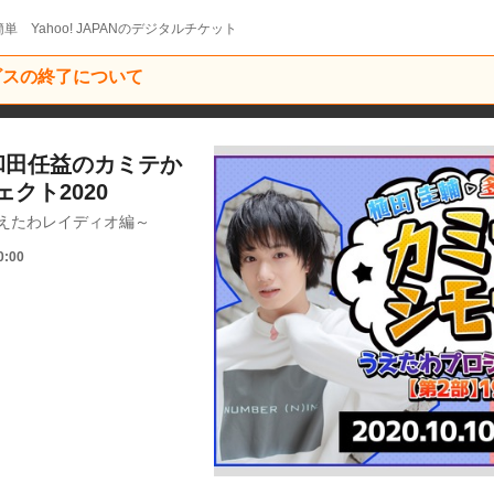
単 Yahoo! JAPANのデジタルチケット
ービスの終了について
和田任益のカミテか
クト2020
えたわレイディオ編～
0:00