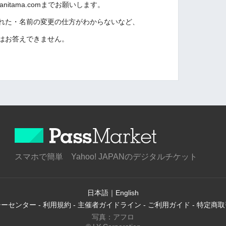
nitama.comまでお願いします。
忘れた・名前の変更の仕方がわからないなど、
問はお答えできません。
スマホで簡単 Yahoo! JAPANのデジタルチケット
日本語
｜
English
シーセンター
-
利用規約
-
主催者ガイドライン
-
ご利用ガイド
-
特定商取
写真：アフロ