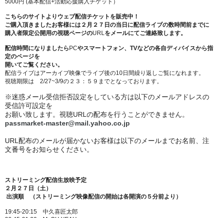
5000円
(基本配信+活動応援購入チケット）
こちらのサイトよりウェブ配信チケットを販売中！
ご購入頂きましたお客様には２月２７日の当日に配信ライブの数時間前までに
購入者限定公開用の視聴ページの
URL
をメールにてご連絡致します。
配信時間になりましたら
PC
やスマートフォン、TVなどの各自ディバイスから指
定のページを
開いてご覧ください。
配信ライブはアーカイブ映像でライブ後の
10
日間繰り返しご覧になれます。
視聴期限は
2/27~3/9
の２３：５９までとなっております。
※迷惑メール受信拒否設定をしている方は以下のメールアドレスの
受信許可設定を
お願い致します。視聴URLの配布を行うことができません。
passmarket-master@mail.yahoo.co.jp
URL配布のメールが届かないお客様は以下のメールまでお名前、注
文番号をお知らせください。
ストリーミング配信生放映予定
２月２７日（土）
出演順 （ストリーミング映像配信の開始は各開演の５分前より）
19:45-20:15
中久喜匠太郎