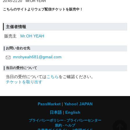
20:45-21:20 Mr.OH YEAH
こちらのサイトよりウェブ配信チケットを販売中！
主催者情報
販売主
Mr.OH YEAH
お問い合わせ先
mrohyeah681@gmail.com
当日の受付について
当日の受付については
こちら
をご確認ください。
チケットを取り出す
PassMarket
Yahoo! JAPAN
日本語
English
プライバシーポリシー
プライバシーセンター
規約
ヘルプ