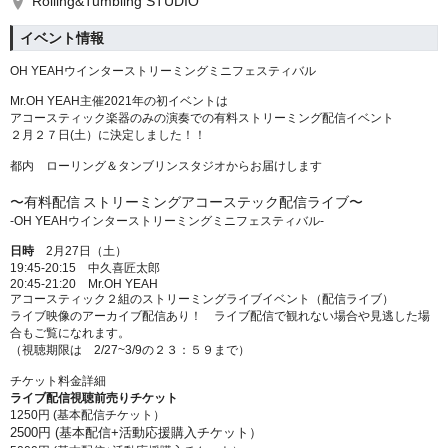
Rolling&Tumbling STUDIO
イベント情報
OH YEAHウインターストリーミングミニフェスティバル
Mr.OH YEAH主催2021
年の初イベントは
アコースティック楽器のみの演奏での有料ストリーミング配信イベント
２月２７日(土）に決定しました！！
都内 ローリング＆タンブリンスタジオからお届けします
〜有料配信
ストリーミングアコーステック配信ライブ〜
-OH YEAHウインターストリーミングミニフェスティバル-
日時
2
月
27
日（土）
19:45-20:15
中久喜匠太郎
20:45-21:20 Mr.OH YEAH
アコースティック２組のストリーミングライブイベント（配信ライブ）
ライブ映像のアーカイブ配信あり！ ライブ配信で観れない場合や見逃した場
合もご覧になれます。
（視聴期限は
2/27~3/9
の２３：５９まで）
チケット料金詳細
ライブ配信視聴前売りチケット
1250円 (基本配信チケット）
2500円 (基本配信+活動応援購入チケット）