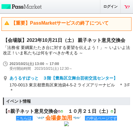
ログイン
【重要】PassMarketサービスの終了について
【会場版】2023年10月21日（土） 親子ネット意見交換会
「法務省 要綱案たたき台に対する要望を伝えよう！」～ いよいよ法
改正！いま私たちは何をすべきか考える ～
2023/10/21(土) 13:00 ～ 17:00
受付開始時間 2023/10/21(土) 12:30～
あうるすぽっと ３階【豊島区立舞台芸術交流センター】
170-0013 東京都豊島区東池袋4-5-2 ライズアリーナビル ＊３F
＊
イベント情報
【
親子ネット
意見交換会
１０月２１日（土）
】
࿉
࿉
࿉
࿉
会場参加用
こちらは
༺*
*
༻
の申込ページです