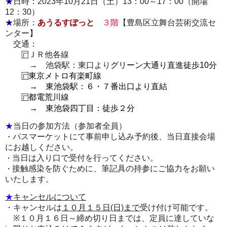
★
日時：2023年10月21日（土）13：00～17：00（開場
12：30）
★
場所：
あうるすぽっと
３階
【豊島区立舞台芸術交流セ
ンター】
交通：
ＪＲ他各線
⿸
→ 池袋駅：東口より
グリーン大通り直進徒歩10分
東京メトロ有楽町線
⿸
→ 東池袋駅：６
・７番出口より直結
都電荒川線
⿸
２
→
東池袋四丁目：徒歩
分
★
当日の参加方法（参加者全員）
・
パスマーケットにて事前申し込み予約後、当日直接会場
にお越しください。
当日は入り口で受付を行ってください。
・
接触感染を防ぐために、筆記具の持参にご協力をお願い
・
いたします。
★
キャンセルについて
・キャンセルは
１０月１５日(日)まで
受け付け可能です。
※１０月１６日～締め切り日までは、定員に達していな