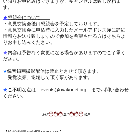
い限りお申込みはできますが、キャンセルは致しかねま
す。
★
懇親会について
・意見交換会後は懇親会を予定しております。
・意見交換会に申込時に入力したメールアドレス宛に詳細
情報をお送り致しますので参加を希望される方はそちらよ
りお申し込みください。
★
内容は予告なく変更になる場合がありますのでご了承く
ださい。
★
録音録画撮影配信は禁止とさせて頂きます。
発覚次第、退場して頂く事があります。
★
ご不明な点は events@oyakonet.org までお問い合わせ
ください。
࿉࿉࿉
࿉࿉࿉
ꔛ‬*
ꔛ‬*
ꔛ‬*