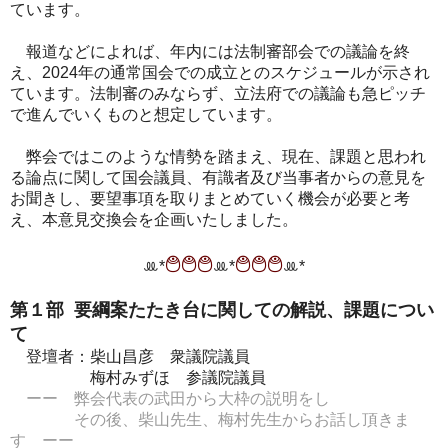
ています。
報道などによれば、年内には法制審部会での議論を終
え、2024年の通常国会での成立とのスケジュールが示され
ています。法制審のみならず、立法府での議論も急ピッチ
で進んでいくものと想定しています。
弊会ではこのような情勢を踏まえ、現在、課題と思われ
る論点に関して国会議員、有識者及び当事者からの意見を
お聞きし、要望事項を取りまとめていく機会が必要と考
え、本意見交換会を企画いたしました。
࿉࿉࿉
࿉࿉࿉
ꔛ‬*
ꔛ‬*
ꔛ‬*
第１部 要綱案たたき台に関しての解説、課題につい
て
登壇者：柴山昌彦 衆議院議員
梅村みずほ 参議院議員
ーー 弊会代表の武田から大枠の説明をし
その後、柴山先生、梅村先生からお話し頂きま
す ーー