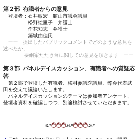
第２部 有識者からの意見
登壇者：石井敏宏 館山市議会議員
松野絵里子 弁護士
作花知志 弁護士
築城由佳氏
ーー
提出したパブリックコメントでどのような意見を
述べたか、
要綱案たたき台に関しての意見を頂きます ーー
第３部 パネルデイスカッション、有識者への質疑応
答
第２部で登壇した有識者、梅村参議院議員、弊会代表武
田を交えて議論いたします。
パネルデイスカッションのテーマは参加者アンケート、
登壇者資料を確認しつつ、別途検討させていただきます。
࿉࿉࿉
࿉࿉࿉
ꔛ‬*
ꔛ‬*
ꔛ‬*