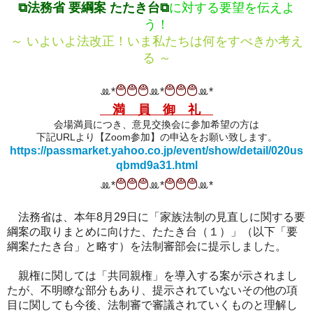
⧉
法務省
要綱案 たたき台
⧉
に
対する要望を伝えよ
う！
～ いよいよ法改正！いま私たちは何をすべきか考え
る ～
࿉࿉࿉
࿉࿉࿉
‪ꔛ‬*
ꔛ‬*
ꔛ‬*
満 員 御 礼
会場満員につき、意見交換会に参加希望の方は
下記URLより【Zoom参加】の申込をお願い致します。
https://passmarket.yahoo.co.jp/event/show/detail/020us
qbmd9a31.html
࿉࿉࿉
࿉࿉࿉
‪ꔛ‬*
ꔛ‬*
ꔛ‬*
法務省は、本年8月29日に
「家族法制の見直しに関する要
綱案の取りまとめに向けた、たたき台（１）」（以下「要
綱案たたき台」と略す）を法制審部会に提示しました。
親権に関しては「共同親権」を導入する案が示されまし
たが、不明瞭な部分もあり、提示されていないその他の項
目に関しても今後、法制審で審議されていくものと理解し