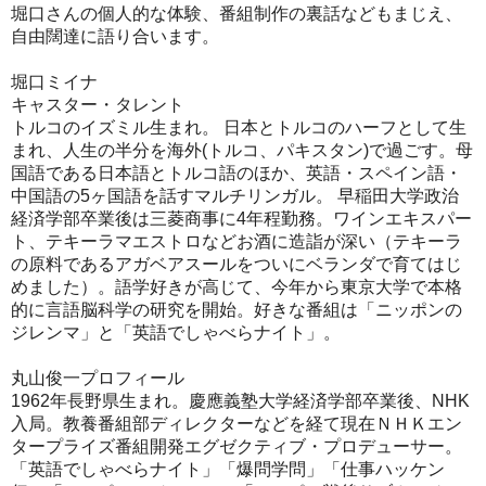
堀口さんの個人的な体験、番組制作の裏話などもまじえ、
自由闊達に語り合います。
堀口ミイナ
キャスター・タレント
トルコのイズミル生まれ。 日本とトルコのハーフとして生
まれ、人生の半分を海外(トルコ、パキスタン)で過ごす。母
国語である日本語とトルコ語のほか、英語・スペイン語・
中国語の5ヶ国語を話すマルチリンガル。 早稲田大学政治
経済学部卒業後は三菱商事に4年程勤務。ワインエキスパー
ト、テキーラマエストロなどお酒に造詣が深い（テキーラ
の原料であるアガベアスールをついにベランダで育てはじ
めました）。語学好きが高じて、今年から東京大学で本格
的に言語脳科学の研究を開始。好きな番組は「ニッポンの
ジレンマ」と「英語でしゃべらナイト」。
丸山俊一プロフィール
1962年長野県生まれ。慶應義塾大学経済学部卒業後、NHK
入局。教養番組部ディレクターなどを経て現在ＮＨＫエン
タープライズ番組開発エグゼクティブ・プロデューサー。
「英語でしゃべらナイト」「爆問学問」「仕事ハッケン