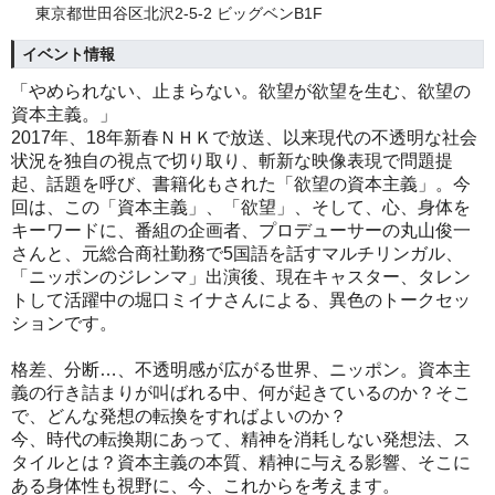
東京都世田谷区北沢2-5-2 ビッグベンB1F
イベント情報
「やめられない、止まらない。欲望が欲望を生む、欲望の
資本主義。」
2017年、18年新春ＮＨＫで放送、以来現代の不透明な社会
状況を独自の視点で切り取り、斬新な映像表現で問題提
起、話題を呼び、書籍化もされた「欲望の資本主義」。今
回は、この「資本主義」、「欲望」、そして、心、身体を
キーワードに、番組の企画者、プロデューサーの丸山俊一
さんと、元総合商社勤務で5国語を話すマルチリンガル、
「ニッポンのジレンマ」出演後、現在キャスター、タレン
トして活躍中の堀口ミイナさんによる、異色のトークセッ
ションです。
格差、分断…、不透明感が広がる世界、ニッポン。資本主
義の行き詰まりが叫ばれる中、何が起きているのか？そこ
で、どんな発想の転換をすればよいのか？
今、時代の転換期にあって、精神を消耗しない発想法、ス
タイルとは？資本主義の本質、精神に与える影響、そこに
ある身体性も視野に、今、これからを考えます。