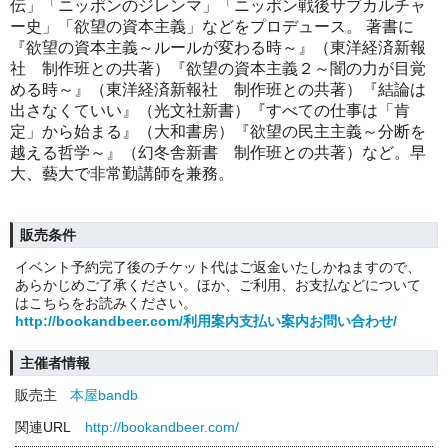
伝」「ニッポンのジレンマ」「ニッポン戦後サブカルチャ
ー史」「欲望の資本主義」などをプロデュース。 著書に
『欲望の資本主義～ルールが変わる時～』（東洋経済新報
社 制作班との共著）『欲望の資本主義２～闇の力が目覚
める時～』（東洋経済新報社 制作班との共著）『結論は
出さなくていい』（光文社新書）『すべての仕事は「肯
定」から始まる』（大和書房）『欲望の民主主義～分断を
越える哲学～』（幻冬舎新書 制作班との共著）など。早
大、藝大で非常勤講師を兼務。
販売条件
イベント予約完了後のチケット代はご返金いたしかねますので、
あらかじめご了承ください。ほか、ご利用、お支払などについて
はこちらをお読みください。
http://bookandbeer.com/利用案内支払い案内お問い合わせ/
主催者情報
販売主
本屋bandb
関連URL
http://bookandbeer.com/