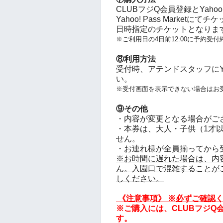
CLUBフジQ会員登録とYahoo!
Yahoo! Pass Marke
日時指定のチケットとなりま
※ご利用日の4日前12:00に予約受付
⑧利用方法
受付時、アテンドスタッフにYaho
い。
※受付画面を表示できない場合はお
⑨その他
・内容が変更となる場合がご
・本券は、大人・子供（1才
せん。
・お連れ様が全員揃ってから
※お時間に遅れた場合は、内
ん。入園口で混雑することが
しください。
《注意事項
》
※必ずご確認く
※ご購入には、CLUBフジQ会員
す。