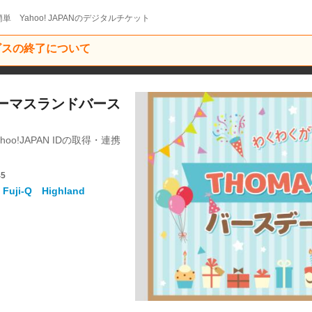
単 Yahoo! JAPANのデジタルチケット
ービスの終了について
トーマスランドバース
o!JAPAN IDの取得・連携
45
i-Q Highland