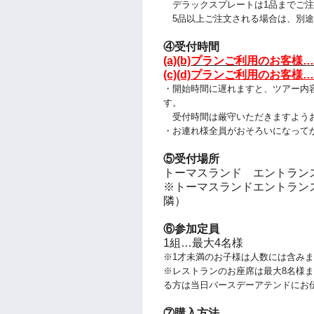
デラックスプレートは1品までご注
5品以上ご注文される場合は、別途
④受付時間
(a)(b)プランご利用のお客様…
(c)(d)プランご利用のお客様…
・開始時間に遅れますと、ツアー
内
す。
受付時間は厳守いただきますよう
・お連れ様全員がおそろいになって
⑤受付場所
トーマスランド エントランス付近 
※トーマスランドエントランス入ってすぐ
隣）
⑥参加定員
1組…最大4名様
※1才未満のお子様は人数には含み
※レストランのお座席は最大8名様
る方は当日バースデーアテンドにお
⑦購入方法