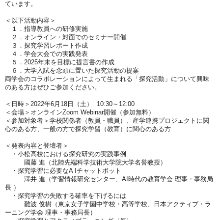
ています。
＜以下活動内容＞
１．指導教員への研修実施
２．オンライン・対面でのセミナー開催
３．探究学習レポート作成
４．学会大会での実践発表
５．2025年末を目標に提言書の作成
６．大学入試を念頭に置いた探究活動の提案
両学会のコラボレーションによって生まれる「探究活動」について興味
のある方はぜひご参加ください。
＜日時＞2022年6月18日（土） 10:30～12:00
＜会場＞オンラインZoom Webinar開催（参加無料）
＜参加対象者＞学校関係者（教員・職員）、産学連携プロジェクトに関
心のある方、一般の方で探究学習（教育）に関心のある方
＜発表内容と登壇者＞
・小松高校における探究研究の実践事例
國藤 進（北陸先端科学技術大学院大学名誉教授）
・探究学習に必要なA Iチャットボット
澤井 進（学習情報研究センター、AI時代の教育学会 理事・事務局
長 ）
・探究学習の失敗する確率を下げるには
難波 俊樹（東京女子学園中学校・高等学校、日本アクティブ・ラ
ーニング学会 理事・事務局長）