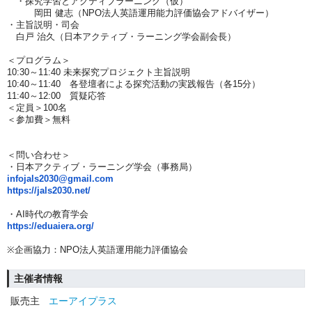
・探究学習とアクティブラーニング（仮）
岡田 健志（NPO法人英語運用能力評価協会アドバイザー）
・主旨説明・司会
白戸
治久（日本アクティブ・ラーニング学会副会長）
＜プログラム＞
10:30～11:40 未来探究プロジェクト主旨説明
10:40～11:40 各登壇者による探究活動の実践報告（各15分）
11:40～12:00 質疑応答
＜定員＞100名
＜参加費＞無料
＜問い合わせ＞
・日本アクティブ・ラーニング学会（事務局）
infojals2030@gmail.com
https://jals2030.net/
・AI時代の教育学会
https://eduaiera.org/
※企画協力：NPO法人英語運用能力評価協会
主催者情報
販売主
エーアイプラス