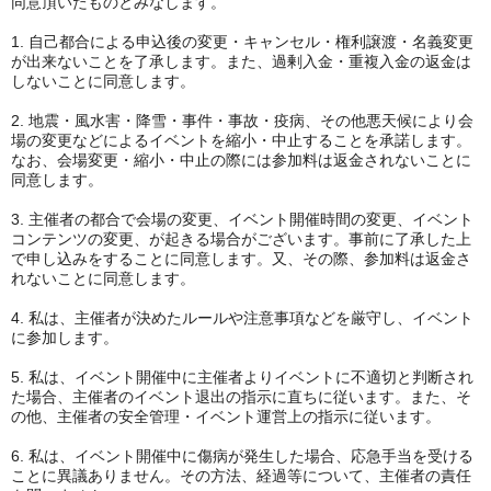
同意頂いたものとみなします。
1. 自己都合による申込後の変更・キャンセル・権利譲渡・名義変更
が出来ないことを了承します。また、過剰入金・重複入金の返金は
しないことに同意します。
2. 地震・風水害・降雪・事件・事故・疫病、その他悪天候により会
場の変更などによるイベントを縮小・中止することを承諾します。
なお、会場変更・縮小・中止の際には参加料は返金されないことに
同意します。
3. 主催者の都合で会場の変更、イベント開催時間の変更、イベント
コンテンツの変更、が起きる場合がございます。事前に了承した上
で申し込みをすることに同意します。又、その際、参加料は返金さ
れないことに同意します。
4. 私は、主催者が決めたルールや注意事項などを厳守し、イベント
に参加します。
5. 私は、イベント開催中に主催者よりイベントに不適切と判断され
た場合、主催者のイベント退出の指示に直ちに従います。また、そ
の他、主催者の安全管理・イベント運営上の指示に従います。
6. 私は、イベント開催中に傷病が発生した場合、応急手当を受ける
ことに異議ありません。その方法、経過等について、主催者の責任