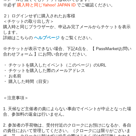
※必ず
購入時と同じYahoo! JAPAN ID
でご確認ください。
２）ログインせずに購入されたお客様
＜チケットの取り出し方＞
購入時と同じブラウザーか、申込み完了メールからチケットを表示
します。
詳細はこちらの
ヘルプページ
をご覧ください。
※チケットが表示できない場合、下記4点を、【 PassMarketお問い
合わせフォーム 】にお問い合わせください。
・ チケットを購入したイベント（このページ）のURL
・ チケットを購入した際のメールアドレス
・ お名前
・ 購入した時間（目安）
＜注意事項＞
1. 天候など主催者の責によらない事由でイベントが中止となった場
合、参加料の返金は行いません。
2. 参加者の手荷物は、受付付近のクロークにお預けになるか、各自
の責任において管理してください。（クロークには限りがございま