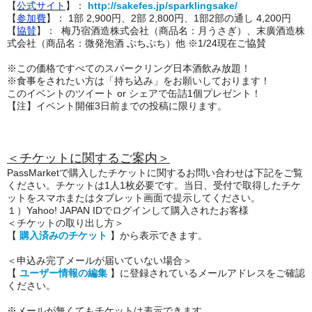
【
公式サイト
】：
http://sakefes.jp/sparklingsake/
【
参加費
】： 1部 2,900円、2部 2,800円、1部2部の通し 4,200円
【
協賛
】： 梅乃宿酒造株式会社（商品名：月うさぎ）、末廣酒造株
式会社（商品名：微発泡酒 ぷちぷち）他 ※1/24現在ご協賛
※この価格ですべてのスパークリング日本酒飲み放題！
※食事をされたい方は「持ち込み」をお願いしております！
このイベントのツイート or シェアで缶詰1個プレゼント！
【注】イベント開催3日前までの投稿に限ります。
＜チケットに関するご案内＞
PassMarketで購入したチケットに関するお問い合わせは下記をご覧
ください。チケットは1人1枚必要です。当日、受付で取得したチケ
ットをスマホまたはタブレット画面で提示してください。
１）Yahoo! JAPAN IDでログインして購入されたお客様
＜チケットの取り出し方＞
【
購入済みのチケット
】から表示できます。
＜申込み完了メールが届いていない場合＞
【
ユーザー情報の編集
】に登録されているメールアドレスをご確認
ください。
※メールが無くてもチケットは表示できます。