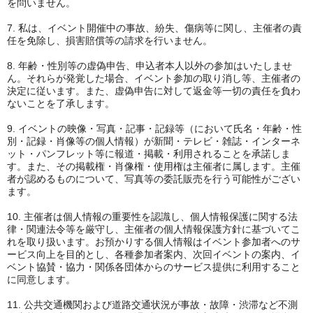
を問いません。
7. 私は、イベント開催中の事故、紛失、傷病等に関し、主催者の責
任を免除し、損害賠償等の請求を行いません。
8. 年齢・性別等の虚偽申告、申込者本人以外の参加はいたしませ
ん。それらが発覚した場合、イベント参加の取り消し等、主催者の
決定に従います。また、虚偽申告に対して返金等一切の責任を負わ
ないことを了承します。
9. イベントの映像・写真・記事・記録等（において氏名・年齢・性
別・記録・肖像等の個人情報）が新聞・テレビ・雑誌・インターネ
ット・パンフレット等に報道・掲載・利用されることを承諾しま
す。また、その掲載権・肖像権・使用権は主催者に属します。主催
者が認めるものについて、写真等の委託販売を行う可能性がござい
ます。
10. 主催者は個人情報の重要性を認識し、個人情報保護に関する法
律・関連法令等を厳守し、主催者の個人情報保護方針に基づいてこ
れを取り扱います。お預かりする個人情報はイベント参加者へのサ
ービス向上を目的とし、各種参加者案内、次回イベントの案内、イ
ベント協賛・協力・関係各団体からのサービス提供に利用すること
に同意します。
11. 公共交通機関および道路交通状況が事故・故障・渋滞など不測