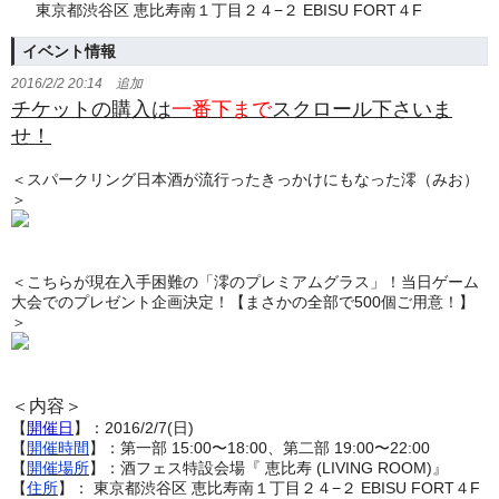
東京都渋谷区 恵比寿南１丁目２４−２ EBISU FORT４F
イベント情報
2016/2/2 20:14 追加
チケットの購入は
一番下まで
スクロール下さいま
せ！
＜スパークリング日本酒が流行ったきっかけにもなった澪（みお）
＞
＜こちらが現在入手困難の「澪のプレミアムグラス」！当日ゲーム
大会でのプレゼント企画決定！【まさかの全部で500個ご用意！】
＞
＜内容＞
【
開催日
】：2016/2/7(日)
【
開催時間
】：第一部 15:00〜18:00、第二部 19:00〜22:00
【
開催場所
】：酒フェス特設会場『 恵比寿 (LIVING ROOM)』
【
住所
】： 東京都渋谷区 恵比寿南１丁目２４−２ EBISU FORT４F