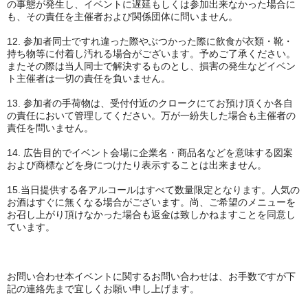
の事態が発生し、イベントに遅延もしくは参加出来なかった場合に
も、その責任を主催者および関係団体に問いません。
12. 参加者同士ですれ違った際やぶつかった際に飲食が衣類・靴・
持ち物等に付着し汚れる場合がございます。予めご了承ください。
またその際は当人同士で解決するものとし、損害の発生などイベン
ト主催者は一切の責任を負いません。
13. 参加者の手荷物は、受付付近のクロークにてお預け頂くか各自
の責任において管理してください。万が一紛失した場合も主催者の
責任を問いません。
14. 広告目的でイベント会場に企業名・商品名などを意味する図案
および商標などを身につけたり表示することは出来ません。
15.当日提供する各アルコールはすべて数量限定となります。人気の
お酒はすぐに無くなる場合がございます。尚、ご希望のメニューを
お召し上がり頂けなかった場合も返金は致しかねますことを同意し
ています。
お問い合わせ本イベントに関するお問い合わせは、お手数ですが下
記の連絡先まで宜しくお願い申し上げます。