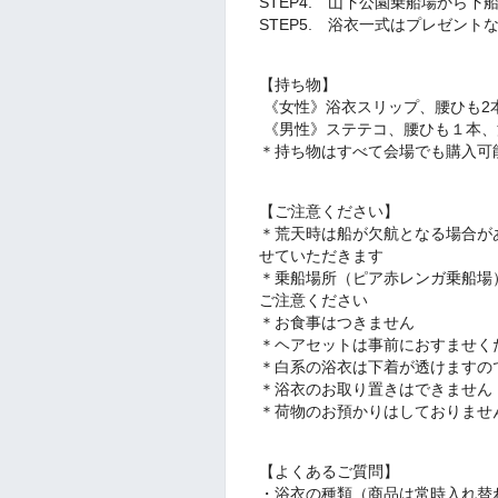
STEP4. 山下公園乗船場から下船
STEP5. 浴衣一式はプレゼン
【持ち物】
《女性》浴衣スリップ、腰ひも2
《男性》ステテコ、腰ひも１本、
＊持ち物はすべて会場でも購入可
【ご注意ください】
＊荒天時は船が欠航となる場合が
せていただきます
＊乗船場所（ピア赤レンガ乗船場
ご注意ください
＊お食事はつきません
＊ヘアセットは事前におすませく
＊白系の浴衣は下着が透けますの
＊浴衣のお取り置きはできません
＊荷物のお預かりはしておりませ
【よくあるご質問】
・浴衣の種類（商品は常時入れ替