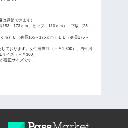
度は調節できます）
53～173ｃｍ、ヒップ～110ｃｍ）、下駄（23～
5ｃｍ）Ｌ（身長165～175ｃｍ）ＬＬ（身長175～
しております。女性浴衣2L（＋￥1,500）、男性浴
2Lサイズ（＋￥300）
が適正サイズです