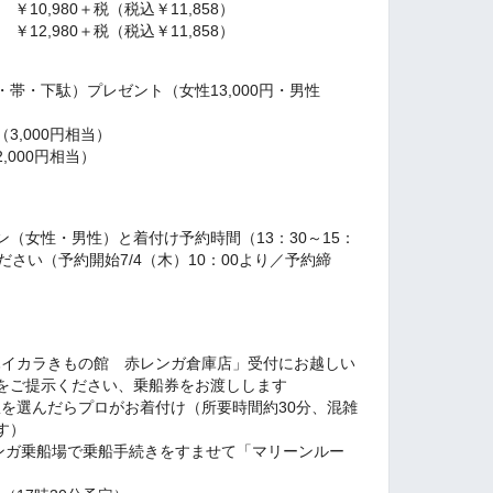
0,980＋税（税込￥11,858）
2,980＋税（税込￥11,858）
帯・下駄）プレゼント（女性13,000円・男性
,000円相当）
000円相当）
（女性・男性）と着付け予約時間（13：30～15：
さい（予約開始7/4（木）10：00より／予約締
濱ハイカラきもの館 赤レンガ倉庫店」受付にお越しい
をご提示ください、乗船券をお渡しします
下駄を選んだらプロがお着付け（所要時間約30分、混雑
す）
赤レンガ乗船場で乗船手続きをすませて「マリーンルー