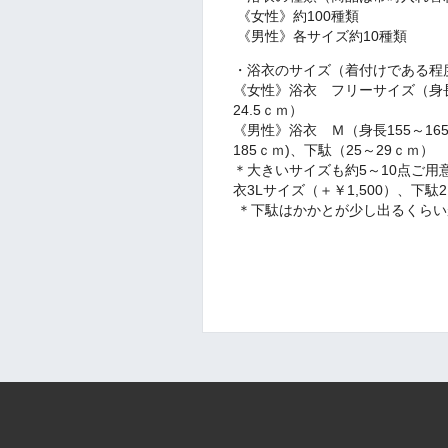
《女性》約100種類
《男性》各サイズ約10種類
・浴衣のサイズ（着付けである程
《女性》浴衣 フリーサイズ（身長1
24.5ｃｍ）
《男性》浴衣 Ｍ（身長155～16
185ｃｍ)、下駄（25～29ｃｍ）
＊大きいサイズも約5～10点ご用意
衣3Lサイズ（＋￥1,500）、下駄
＊下駄はかかとが少し出るくらい