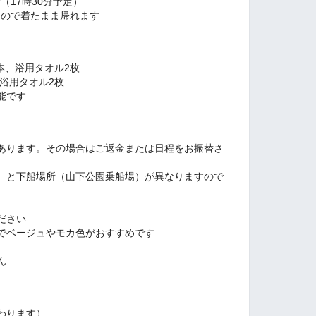
（17時30分予定）
トなので着たまま帰れます
本、浴用タオル2枚
浴用タオル2枚
能です
あります。その場合はご返金または日程をお振替さ
）と下船場所（山下公園乗船場）が異なりますので
ださい
でベージュやモカ色がおすすめです
ん
わります）