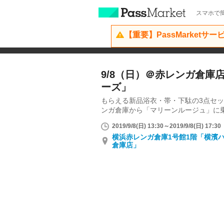
スマホで簡
【重要】PassMarketサ
9/8（日）＠赤レンガ倉庫
ーズ」
もらえる新品浴衣・帯・下駄の3点セ
ンガ倉庫から「マリーンルージュ」に
2019/9/8(日) 13:30～2019/9/8(日) 17:30
横浜赤レンガ倉庫1号館1階「横濱
倉庫店」