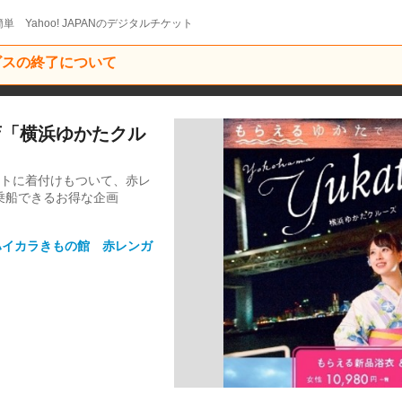
単 Yahoo! JAPANのデジタルチケット
ービスの終了について
店「横浜ゆかたクル
ットに着付けもついて、赤レ
乗船できるお得な企画
ハイカラきもの館 赤レンガ