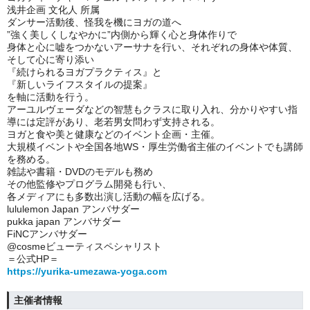
浅井企画 文化人 所属
ダンサー活動後、怪我を機にヨガの道へ
”強く美しくしなやかに”内側から輝く心と身体作りで
身体と心に嘘をつかないアーサナを行い、それぞれの身体や体質、
そして心に寄り添い
『続けられるヨガプラクティス』と
『新しいライフスタイルの提案』
を軸に活動を行う。
アーユルヴェーダなどの智慧もクラスに取り入れ、分かりやすい指
導には定評があり、老若男女問わず支持される。
ヨガと食や美と健康などのイベント企画・主催。
大規模イベントや全国各地WS・厚生労働省主催のイベントでも講師
を務める。
雑誌や書籍・DVDのモデルも務め
その他監修やプログラム開発も行い、
各メディアにも多数出演し活動の幅を広げる。
lululemon Japan アンバサダー
pukka japan アンバサダー
FiNCアンバサダー
@cosmeビューティスペシャリスト
＝公式HP＝
https://yurika-umezawa-yoga.com
主催者情報