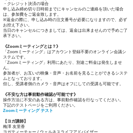
・クレジット決済の場合
申し込み締め切り日時前までにキャンセルのご連絡を頂いた場合
は、参加費をご返金致します。
※返金の際に、申し込み時の注文番号が必要になりますので、必ず
お控え下さい。
当日のキャンセルにつきましては、返金は出来ませんので予めご了
承下さい。
《Zoomミーティングとは？》
「Zoomミーティング」はアカウント登録不要のオンライン会議シ
ステムです。
「Zoomミーティング」利用にあたり、別途ご料金は発生しませ
ん。
参加者が、お互いの映像・音声・お名前を見ることができるシステ
ムとなっております。
但し、受講者側のカメラ・音声はオフにしての受講も可能です。
《不安な方は事前動作確認が可能です》
操作方法に不安のある方は、事前動作確認を行なってください。
下記のテストページをご利用ください。
Zoomミーティング テスト
【ヨガ講師】
梅澤 友里香
ヨガティーチャー / ウェルネスライフアドバイザー