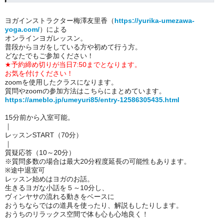
ヨガインストラクター梅澤友里香（
https://yurika-umezawa-
yoga.com/
）による
オンラインヨガレッスン。
普段からヨガをしている方や初めて行う方。
どなたでもご参加ください！
★予約締め切りが当日7:50までとなります。
お気を付けください！
zoomを使用したクラスになります。
質問やzoomの参加方法はこちらにまとめています。
https://ameblo.jp/umeyuri85/entry-12586305435.html
15分前から入室可能。
｜
レッスンSTART（70分）
｜
質疑応答（10～20分）
※質問多数の場合は最大20分程度延長の可能性もあります。
※途中退室可
レッスン始めはヨガのお話。
生きるヨガな小話を５～10分し、
ヴィンヤサの流れる動きをベースに
おうちならではの道具を使ったり、解説もしたりします。
おうちのリラックス空間で体も心も心地良く！