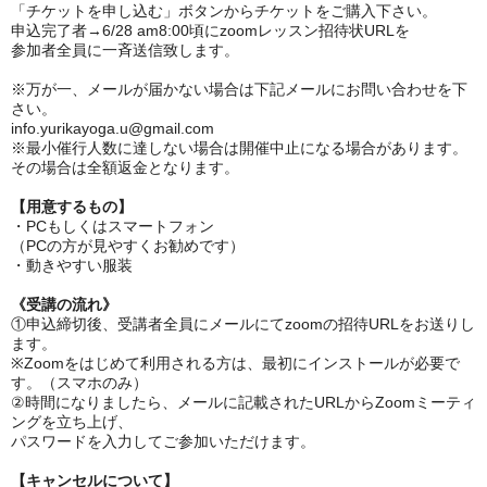
「チケットを申し込む」ボタンからチケットをご購入下さい。
申込完了者→6/28 am8:00頃にzoomレッスン招待状URLを
参加者全員に一斉送信致します。
※万が一、メールが届かない場合は下記メールにお問い合わせを下
さい。
info.yurikayoga.u@gmail.com
※最小催行人数に達しない場合は開催中止になる場合があります。
その場合は全額返金となります。
【用意するもの】
・PCもしくはスマートフォン
（PCの方が見やすくお勧めです）
・動きやすい服装
《受講の流れ》
①申込締切後、受講者全員にメールにてzoomの招待URLをお送りし
ます。
※Zoomをはじめて利用される方は、最初にインストールが必要で
す。（スマホのみ）
②時間になりましたら、メールに記載されたURLからZoomミーティ
ングを立ち上げ、
パスワードを入力してご参加いただけます。
【キャンセルについて】