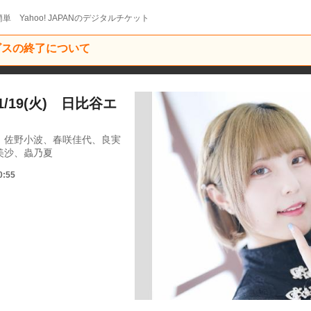
単 Yahoo! JAPANのデジタルチケット
ービスの終了について
/19(火) 日比谷エ
、佐野小波、春咲佳代、良実
美沙、蟲乃夏
0:55