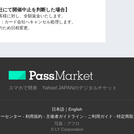
社にて開催中止を判断した場合】
客様に対し、全額返金いたします。
場合：カード会社へキャンセル処理します。
のため日程変更。
スマホで簡単 Yahoo! JAPANのデジタルチケット
日本語
｜
English
シーセンター
-
利用規約
-
主催者ガイドライン
-
ご利用ガイド
-
特定商取
写真：アフロ
© LY Corporation