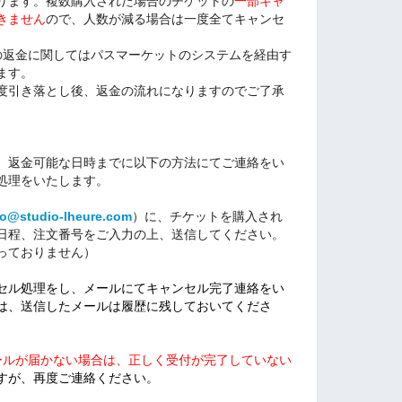
ります。複数購入された場合のチケットの
一部キャ
きません
ので、人数が減る場合は一度全てキャンセ
高への返金に関してはパスマーケットのシステムを経由す
ます。
度引き落とし後、返金の流れになりますのでご了承
、返金可能な日時までに以下の方法にてご連絡をい
処理をいたします。
fo@studio-lheure.com
）に、チケットを購入され
日程、注文番号をご入力の上、送信してください。
っておりません）
セル処理をし、メールにてキャンセル完了連絡をい
は、送信したメールは履歴に残しておいてくださ
ールが届かない場合は、正しく受付が完了していない
すが、再度ご連絡ください。