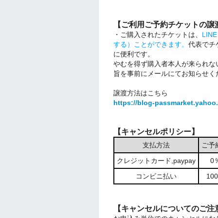
【ご利用ご予約チケットの譲
・ご購入されたチケットは、
LI
する）ことができます。
代表でチ
に便利です。
やむを得ず購入者本人が来られな
旨を事前にメールにてお知らせく
譲渡方法はこちら
https://blog-passmarket.yahoo.
【キャンセルポリシー】
支払方法
ご予
クレジットカード,paypay
0
コンビニ払い
1
【キャンセルについてのご注