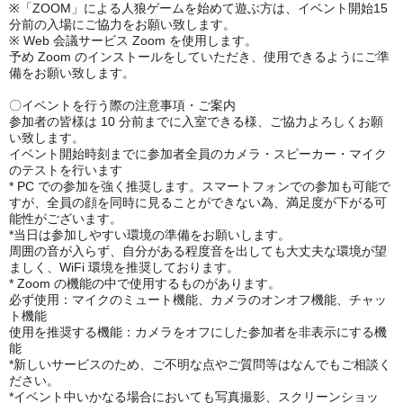
※「ZOOM」による人狼ゲームを始めて遊ぶ方は、イベント開始15
分前の入場にご協力をお願い致します。
※ Web 会議サービス Zoom を使用します。
予め Zoom のインストールをしていただき、
使用できるようにご準
備をお願い致します。
〇イベントを行う際の注意事項・ご案内
参加者の皆様は 10 分前までに入室できる様、ご協力よろしくお願
い致します。
イベント開始時刻までに参加者全員のカメラ・スピーカー・マイク
のテストを行います
* PC での参加を強く推奨します。スマートフォンでの参加も可能で
すが、
全員の顔を同時に見ることができない為、満足度が下がる可
能性がございます。
*当日は参加しやすい環境の準備をお願いします。
周囲の音が入らず、自分がある程度音を出しても大丈夫な環境が望
ましく、
WiFi 環境を推奨しております。
* Zoom の機能の中で使用するものがあります。
必ず使用：マイクのミュート機能、カメラのオンオフ機能、チャッ
ト機能
使用を推奨する機能：カメラをオフにした参加者を非表示にする機
能
*新しいサービスのため、ご不明な点やご質問等はなんでもご相談く
ださい。
*イベント中いかなる場合においても写真撮影、スクリーンショッ