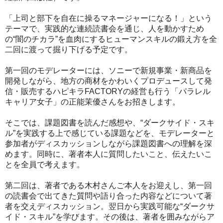
「上司と部下を自在に操るマネージャーになる！」という
テーマで、実践的な連続読書会を通じ、人を動かすため
の“闇のチカラ”を血肉にするヒューマンスキルの鍛え方を全
二回に渡って掘り下げる予定です。
第一回のモデレーターには、ソニーで新規事業・新商品を
開発しながら、地方の商材をかわいくプロデュースして発
信・販売するハピキラFACTORYの経営も行う「パラレル
キャリア女子」の正能茉優さんをお招きします。
そこでは、課題図書を読んだ感想や、“ダークサイド・スキ
ル”を実践する上で感じている課題などを、モデレーターと
参加者がディスカッションしながら課題図書への理解を深
めます。同時に、著者本人に質問したいこと、伝えたいこ
とを全員で考えます。
第二回は、著者である木村さんご本人をお迎えし、第一回
の読書会で出てきた質問や語り合った内容などについて著
者を交えディスカッション。翌日から実践可能な“ダークサ
イド・スキル”を学びます。その後は、著者を囲みながらア