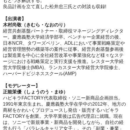
もとづき解説する。
良品計画を立て直した松井忠三氏との対談も収録!
【出演者】
木村尚敬（きむら・なおのり）
経営共創基盤パートナー・取締役マネージングディレクタ
ー。慶應義塾大学経済学部卒。ベンチャー企業経営の後、
日本NCR、タワーズペリン、ADLにおいて事業戦略策定や
経営管理態勢の構築等の案件に従事。経営共創基盤参画後
は製造業を中心に全社経営改革や事業強化など様々なステ
ージにおける戦略策定と実行支援を推進。レスター大学経
営大学院修士(MBA)、ランカスター大学経営大学院修士、
ハーバードビジネススクール(AMP)
【モデレーター】
正能茉優（しょうのう・まゆ）
ハピキラFACTORY代表取締役・ソニー新商品企画担当。
1991年東京生まれ。慶應義塾大学在学中の2012年、地方の
商材をかわいくプロデュースし発信・販売するハピキラ
FACTORYを創業。大学卒業後は広告代理店に就職。現在
は、ソニーで新規事業・新商品を開発しながら、自社の経
営も行う「パラレルキャリア女子」。その「副業・兼業」