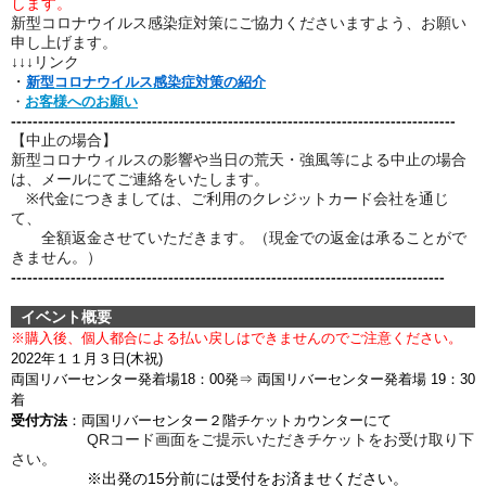
します。
新型コロナウイルス感染症対策にご協力くださいますよう、お願い
申し上げます。
↓↓↓リンク
・
新型コロナウイルス感染症対策の紹介
・
お客様へのお願い
----------------------------------------------------------------------------------
【中止の場合】
新型コロナウィルスの影響や当日の荒天・強風等による中止の場合
は、メールにてご連絡をいたします。
※代金につきましては、ご利用のクレジットカード会社を通じ
て、
全額返金させていただきます。（現金での返金は承ることがで
きません。）
--------------------------------------------------------------------------------
イベント概要
※購入後、個人都合による
払い戻しはできませんのでご注意ください。
2022年１１月３日(木祝)
両国リバーセンター発着場
18：00発
⇒ 両国リバーセンター発着場 19：30
着
受付方法
：両国リバーセンター２階チケットカウンターにて
QRコード画面をご提示いただきチケットをお受け取り下
さい。
※出発の15分前には受付をお済ませください。