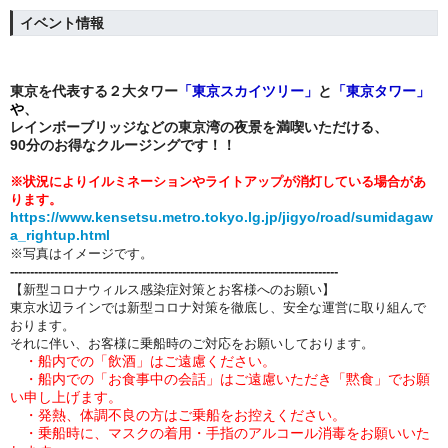
イベント情報
東京を代表する２大タワー
「
東京スカイツリー」
と
「
東京タワー」
や
、
レインボーブリッジ
などの東京湾の夜景を満喫いただける、
90分のお得なクルージングです！！
※状況によりイルミネーションやライトアップが消灯している場合があ
ります。
https://www.kensetsu.metro.tokyo.lg.jp/jigyo/road/sumidagaw
a_rightup.html
※写真はイメージです。
----------------------------------------------------------------------------------
【新型コロナウィルス感染症対策とお客様へのお願い】
東京水辺ラインでは新型コロナ対策を徹底し、安全な運営に取り組んで
おります。
それに伴い、お客様に乗船時のご対応をお願いしております。
・船内での「飲酒」はご遠慮ください。
・船内での「
お食事中の会話」はご遠慮いただき「黙食」でお願
い申し上げます。
・発熱、体調不良の方はご乗船をお控えください。
・乗船時に、マスクの着用・手指のアルコール消毒をお願いいた