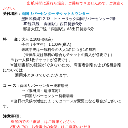
出航
時間に遅れた場合、ご乗船できませんので、ご注意く
ださい。
受付場所
：
両国リバーセンター チケットカウンター
墨田区横網1-2-13 ヒューリック両国リバーセンター2階
JR総武線「両国駅」西口徒歩3
分
都営大江戸線「両国駅」A3出口徒歩6分
料 金
：大人 2,200円(税込)
子供（小学生） 1,100円
(税込)
未就学児は一般料金の大人1名につき1名無料
（未就学児は無料の場合もチケットの購入が必要です）
※お一人様1枚チケットが必要です。
※証明書類の確認ができないため、障害者割引および各種割引
については
適用外とさせていただきます。
コ ー ス
：両国リバーセンター発着場発
⇒《隅田川・晴海運河》
⇒両国リバーセンター発着場着
※当日の天候や潮位によってはコースが変更になる場合がございま
す。
注意事項
：
※船内での「飲酒」はご遠慮ください。
※船内での「お食事中の会話」はご遠慮いただき