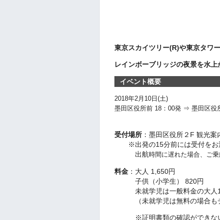
東京スカイツリー(R)や東京タワ
レインボーブリッジの夜景を水上
イベント概要
2018年2月10日(土)
墨田区役所前 18：00発 ⇒ 墨田区役所
受付場所
：墨田区役所２F 観光案
※出発の15分前には受付をお
出航
時間に遅れた場合、ご乗
料金
：大人 1,650円
子供（小学生） 820円
未就学児は一般料金の大人1
（未就学児は無料の場合もチ
※証明書類の確認ができないた