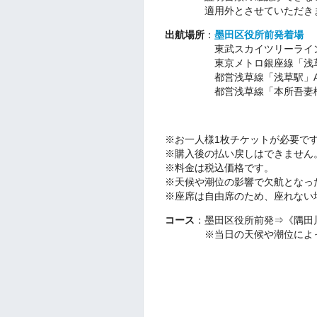
適用外とさせていただき
出航場所
：
墨田区役所前発着場
東武スカイツリーライン「
東京メトロ銀座線「浅草駅
都営浅草線「浅草駅」A5
都営浅草線「本所吾妻橋駅」
※お一人様1枚チケットが必要で
※購入後の払い戻しはできません
※料金は税込価格です。
※天候や潮位の影響で欠航となっ
※座席は自由席のため、座れない
コース
：墨田区役所前発⇒《隅田
※当日の天候や潮位によって