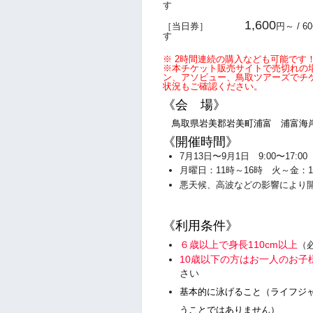
す
1,600
［当日券］
円～ / 6
す
※ 2時間連続の購入なども可能です！
※本チケット販売サイトで売切れの
ン、アソビュー、鳥取ツアーズでチ
状況もご確認ください。
《会 場》
鳥取県岩美郡岩美町浦富 浦富海
《開催時間》
7月13日〜9月1日 9:00〜17:0
月曜日：11時～16時 火～金：
悪天候、高波などの影響により
《利用条件》
６歳以上で身長110cm以上
（
10歳以下の方はお一人のお子
さい
基本的に泳げること（ライフジ
うことではありません）