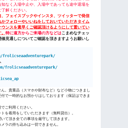
告知なく入場中止や、入場中であっても途中退場を
ご了解ください。
は、フェイスブックやインスタ、ツイッターで発信
れかフォローやいいねをしておいていただきタイム
ナウンスを素早くご確認頂けるようにして置いてい
す。
特に遠方からご来場の方などは
こまめなチェッ
開催見通しについてご確認を頂きますようお願いし
m/frolicseaadventurepark/
ム
om/frolicseaadventurepark/
licsea_ap
せん。貴重品（スマホや財布など）など小物につきまし
受付で一時的なお預かりはしております（保証はできま
態でご利用ください。
ットを着用をしていただきます（無料貸出）。
聞いて頂き全ての事項を厳守して頂きます。
カメラの持ち込みは一切できません。