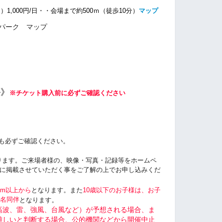
1,000円/日・・
会場まで約500ｍ（徒歩10分）
マップ
ル》
※チケット購入前に必ずご確認ください
も必ずご確認ください。
ります。ご来場者様の、映像・写真・記録等をホームペ
be等に掲載させていただく事をご了解の上でお申し込みくだ
cm以上から
となります。また
10歳以下のお子様は、お子
１名同伴
となります。
高波、雷、強風、台風など）が予想される場合、ま
難しいと判断する場合、公的機関などから開催中止