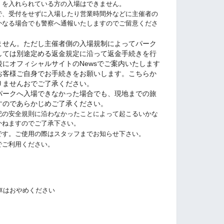
）を入れられている方の入場はできません。
で、受付をせずに入場したり営業時間外などに主催者の
かなる場合でも警察へ通報いたしますのでご留意くださ
ません。ただし主催者側の入場規制によってパーク
しては別途定める返金規定に沿って返金手続きを行
にオフィシャルサイトのNewsでご案内いたします
お客様ご自身でお手続きをお願いします。こちらか
りませんおでご了承ください。
パークへ入場できなかった場合でも
、現地までの旅
すのであらかじめご了承ください。
記の安全規則に沿わなかったことによって起こるいかな
かねますのでご了承下さい。
です。ご使用の際はスタッフまでお知らせ下さい。
でご利用ください。
車はおやめください