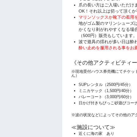
爪の長い方はご入場いただけ
OK！それ以上は切って頂くか
マリンソックスか靴下の着用
地がゴム製のマリンシューズ
かくなり剥がれやすくなる場
（500円）販売もしています
波で遊具の揺れが多い日は酔
酔い止めを服用される事をお
《その他アクティビティ
※
現地受付ハウス券売機にてチケッ
ん）
SUPレンタル（2500円/45
ミニカヤック
（1,500円/40
バレーコート
（3,000円/60
日かげ付きちびっこ砂遊びコーナ
※波の状況などによってその他のア
≪施設について≫
近くに海の家 あり