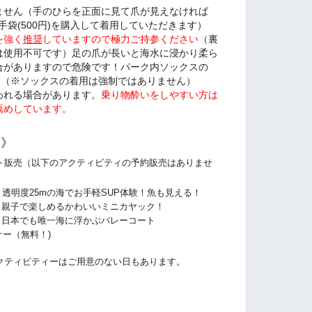
ません（手のひらを正面に見て爪が見えなければ
手袋(500円)を購入して着用していただきます）
を強く
推奨
していますので極力ご持参ください
（裏
は使用不可です）足の爪が長いと海水に浸かり柔ら
合がありますので危険です！パーク内ソックスの
。（※ソックスの着用は強制ではありません）
われる場合があります。
乗り物酔いをしやすい方は
薦めしています。
ー》
ト販売（以下のアクティビティの予約販売はありませ
分） 透明度25mの海でお手軽SUP体験！魚も見える！
分） 親子で楽しめるかわいいミニカヤック！
分） 日本でも唯一海に浮かぶバレーコート
ー（無料！)
クティビティーはご用意のない日もあります。