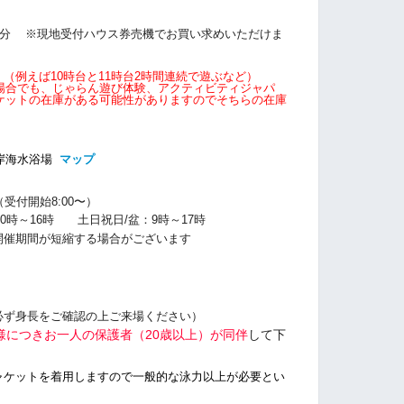
0分
※現地受付ハウス券売機でお買い求めいただけま
（例えば10時台と11時台2時間連続で遊ぶなど）
場合でも、じゃらん遊び体験、アクティビティジャパ
ケットの在庫がある可能性がありますのでそちらの在庫
岸海水浴場
マップ
0（受付開始8:00〜）
10時～16時 土日祝日/盆：9時～17時
開催期間が短縮する場合がございます
必ず身長をご確認の上ご来場ください）
様につきお一人の保護者（20歳以上）が同伴
して下
ャケットを着用しますので一般的な泳力以上が必要とい