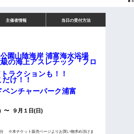
主催者情報
当日の受付方法
公園山陰海岸 浦富海水浴場
大級の海上アスレチック『フロ
アトラクションも！
！
こだけ！！
ドベンチャーパーク浦富
) 〜 ９月１日(日)
0分
※本チケット販売ページよりお買い物求め頂けま