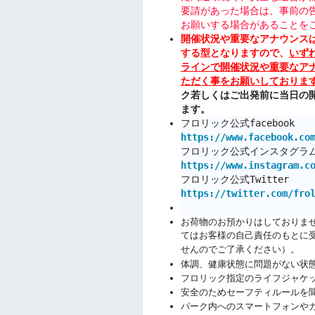
要請があった場合は、事前の
お願いする場合があることを
開催状況や重要なアナウンス
する型となりますので、
いず
ラインで開催状況や重要なア
ただく事をお願いしておりま
ク若しくはご出発前に当日の
ます。
フロリック公式facebook
https://www.facebook.co
フロリック公式インスタグラ
https://www.instagram.c
フロリック公式Twitter
https://twitter.com/fro
お荷物のお預かりはしておりま
てはお客様の自己責任のもとに
せんのでご了承ください）。
体調、健康状態に問題がない状
フロリック指定のライフジャケ
安全のためセーフティルールを
パーク内へのスマートフォンや