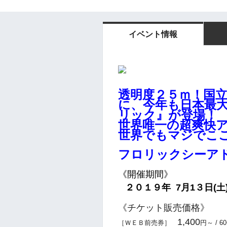
イベント情報
透明度２５ｍ！国立
に、
今年も日本最
リック』が登場！
世界唯一の超爽快
世界でもマジでこ
フロリックシーア
《開催期間》
２０１９
年 7月1３日(土
《チケット販売価格》
1,400
［ＷＥＢ前売券］
円～
/ 6