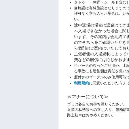
タトゥー・刺青（シールも含む
当施設は有料施設となりますの
許可なく立ち入った場合は、い
い。
途中退場の場合は返金はでき
へ入場できなかった場合に関
います。その案内は会期終了後
のでそちらをご確認いただき
ら個別のご案内はいたしてお
主催者側の入場規制によって
費などの賠償には応じかねま
当パークの誤ったご利用や、上
る事故にも運営側は責任を負い
度付きのゴーグルのみ使用可能
利用規約
に同意いただいたうえ
≪マナーについて≫
ゴミは各自でお持ち帰りください。
近隣の私誘致への立ち入り、無断駐
路上駐車はおやめください。