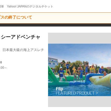
単 Yahoo! JAPANのデジタルチケット
ービスの終了について
ックシーアドベンチャ
に、日本最大級の海上アスレチ
！
00
:00～