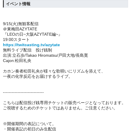
イベント情報
9/15(火)無観客配信
＠東梅田AZYTATE
『LEOの日~大阪AZYTATE編~』
19:00スタート
https://twitcasting.tv/azytate
無料ライブ配信 投げ銭制
出演:立石歩/Takao Hiromatsu/戸田大地/長島寛
Cajon:松田礼央
カホン奏者松田礼央が様々な歌唄いにリズムを添えて、
一夜の化学反応をお届けするライブ。
----------------------------
こちらは配信投げ銭専用チケットの販売ページとなっております。
ご視聴するためのチケットではありません。ご注意ください。
※開催期間の表記について。
・開催表記の初日のみ
生配信