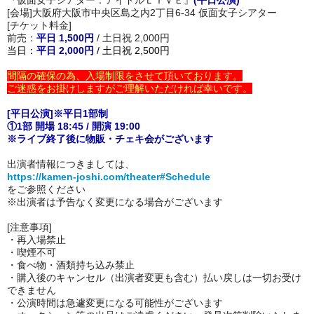
[会場]大阪府大阪市中央区島之内2丁目6-34 仮面女子シアター
[チケット料金]
前売：
平日 1,500円
/ 土日祝 2,000円
当日：
平日 2,000円
/ 土日祝 2,500円
間隔の確保の為、入場制限をさせて頂いております。
ご迷惑をお掛けしますがご理解いただければ幸いです。
[平日公演]※平日1部制
①1部 開場 18:45 / 開演 19:00
※ライブ終了後に物販・チェキ会がございます
出演者情報につきましては、
https://kamen-joshi.com/theater#Schedule
をご参照ください
※出演者は予告なく変更になる場合がございます
[注意事項]
・再入場禁止
・喫煙不可
・
食べ物・酒類持ち込み禁止
・購入後のキャンセル（出演者変更も含む）払い戻しは一切お受け
できません
・公演時間は急遽変更になる可能性がございます