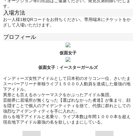
・オークション等の出品はご遠慮ください。発見次第削除いたしま
す。
入場方法
お一人様1枚QRコードをお持ちください。専用端末にチケットをか
ざして入場いただけます。
プロフィール
仮面女子
仮面女子：
イースターガールズ
インディーズ女性アイドルとして日本初のオリコン一位、さいたま
スーパーアリーナ単独ライブ１５０００人動員を達成した最強の地
下アイドル。
異形とも言えるホッケーマスクをかぶったアイドル集団。
芸能界に居場所が無くなった【選ばれなかった者達】が集まり、顔
を隠すことで個人のアイデンティティを捨て、代償に群れとしての
強烈なアイデンティティを手に入れた。
自らを地下アイドルと名乗り、ライブ本数は年間１０００本を超え
現在地下アイドル最強の名を欲しいままにしている。