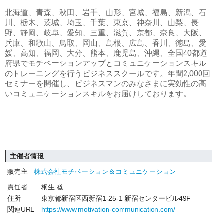
北海道、青森、秋田、岩手、山形、宮城、福島、新潟、石
川、栃木、茨城、埼玉、千葉、東京、神奈川、山梨、長
野、静岡、岐阜、愛知、三重、滋賀、京都、奈良、大阪、
兵庫、和歌山、鳥取、岡山、島根、広島、香川、徳島、愛
媛、高知、福岡、大分、熊本、鹿児島、沖縄、全国40都道
府県でモチベーションアップとコミュニケーションスキル
のトレーニングを行うビジネススクールです。年間2,000回
セミナーを開催し、ビジネスマンのみなさまに実効性の高
いコミュニケーションスキルをお届けしております。
主催者情報
販売主
株式会社モチベーション＆コミュニケーション
責任者
桐生 稔
住所
東京都新宿区西新宿1-25-1 新宿センタービル49F
関連URL
https://www.motivation-communication.com/