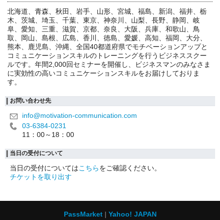
北海道、青森、秋田、岩手、山形、宮城、福島、新潟、福井、栃
木、茨城、埼玉、千葉、東京、神奈川、山梨、長野、静岡、岐
阜、愛知、三重、滋賀、京都、奈良、大阪、兵庫、和歌山、鳥
取、岡山、島根、広島、香川、徳島、愛媛、高知、福岡、大分、
熊本、鹿児島、沖縄、全国40都道府県でモチベーションアップと
コミュニケーションスキルのトレーニングを行うビジネススクー
ルです。年間2,000回セミナーを開催し、ビジネスマンのみなさま
に実効性の高いコミュニケーションスキルをお届けしておりま
す。
お問い合わせ先
info@motivation-communication.com
03-6384-0231
11：00～18：00
当日の受付について
当日の受付については
こちら
をご確認ください。
チケットを取り出す
PassMarket
Yahoo! JAPAN