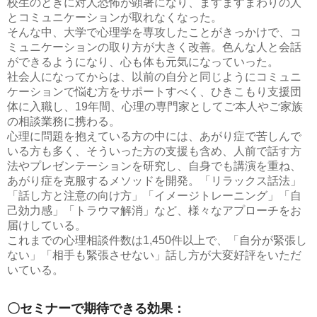
校生のときに対人恐怖が顕著になり、ますますまわりの人
とコミュニケーションが取れなくなった。
そんな中、大学で心理学を専攻したことがきっかけで、コ
ミュニケーションの取り方が大きく改善。色んな人と会話
ができるようになり、心も体も元気になっていった。
社会人になってからは、以前の自分と同じようにコミュニ
ケーションで悩む方をサポートすべく、ひきこもり支援団
体に入職し、19年間、心理の専門家としてご本人やご家族
の相談業務に携わる。
心理に問題を抱えている方の中には、あがり症で苦しんで
いる方も多く、そういった方の支援も含め、人前で話す方
法やプレゼンテーションを研究し、自身でも講演を重ね、
あがり症を克服するメソッドを開発。「リラックス話法」
「話し方と注意の向け方」「イメージトレーニング」「自
己効力感」「トラウマ解消」など、様々なアプローチをお
届けしている。
これまでの心理相談件数は1,450件以上で、「自分が緊張し
ない」「相手も緊張させない」話し方が大変好評をいただ
いている。
〇セミナーで期待できる効果：