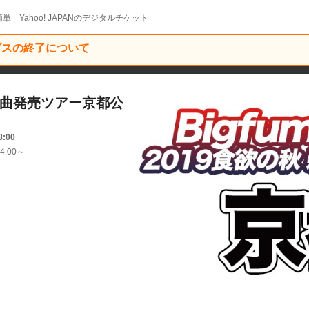
単 Yahoo! JAPANのデジタルチケット
ービスの終了について
秋、新曲発売ツアー京都公
8:00
4:00～