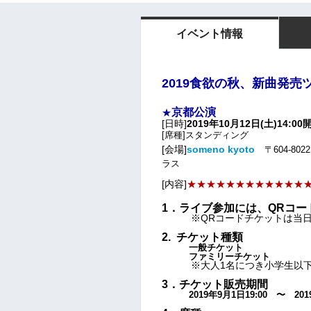
イベント情報
2019食欲の秋、新曲発売
京都公演
★
[日時]
2019年10月12日(土)14:00
[席種]スタンディング
[会場]
someno kyoto
〒604-8
ラス
[内容]
★★
★★
★★
★★
★★
★★
1．ライブ参加には、QRコ
※QRコードチケットは当
2. チケット種類
一般チケット
ファミリーチケット
※大人1名につき
小学生以
3．チケット販売期間
2019年9月1日19:00 〜 2019年