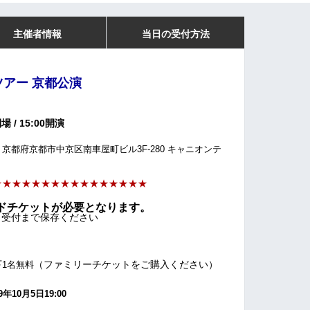
主催者情報
当日の受付方法
ツアー 京都公演
開場 / 15:00開演
022 京都府京都市中京区南車屋町ビル3F-280 キャニオンテ
★★
★★
★★
★★
★
★★
★★
★
★★
ードチケットが必要となります。
日受付まで保存ください
下
（ファミリーチケットをご購入ください）
1名無料
10月5日19:00