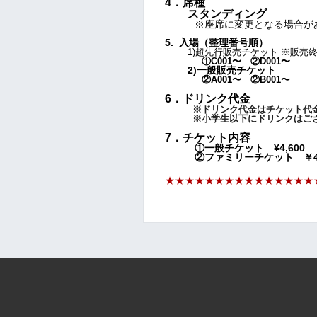
4．席種
スタンディング
※座席に変更となる場合が
5. 入場（整理番号順）
1)超先行販売チケット ※販売
①C001〜 ②D001〜
2)一般販売チケット
②A001〜 ②B001〜
6．ドリンク代金
※ドリンク代金はチケット代金
※小学生以下にドリンクはござ
7．チケット内容
①一般チケット ¥4,600
②ファミリーチケット ￥4,
★★
★★
★★
★★
★★
★★
★★
★