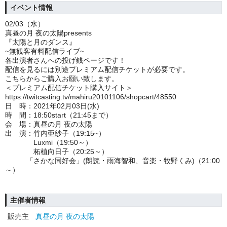
イベント情報
02/03（水）
真昼の月 夜の太陽presents
『太陽と月のダンス』
~無観客有料配信ライブ~
各出演者さんへの投げ銭ページです！
配信を見るには別途プレミアム配信チケットが必要です。
こちらからご購入お願い致します。
＜プレミアム配信チケット購入サイト＞
https://twitcasting.tv/mahiru20101106/shopcart/48550
日 時：2021年02月03日(水)
時 間：18:50start（21:45まで）
会 場：真昼の月 夜の太陽
出 演：竹内亜紗子（19:15~）
Luxmi（19:50～）
柘植向日子（20:25～）
「さかな同好会」(朗読・雨海智和、音楽・牧野くみ)（21:00
～）
主催者情報
販売主
真昼の月 夜の太陽