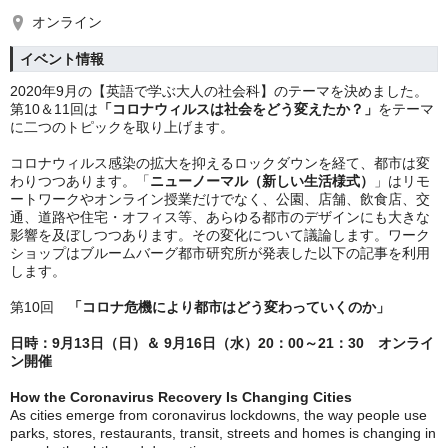
オンライン
イベント情報
2020年9月の【英語で学ぶ大人の社会科】のテーマを決めました。
第10＆11回は
「コロナウィルスは社会をどう変えたか？」
をテーマ
に二つのトピックを取り上げます。
コロナウィルス感染の拡大を抑えるロックダウンを経て、都市は変
わりつつあります。「
ニューノーマル（新しい生活様式）
」はリモ
ートワークやオンライン授業だけでなく、公園、店舗、飲食店、交
通、道路や住宅・オフィス等、あらゆる都市のデザインにも大きな
影響を及ぼしつつあります。その変化について議論します。ワーク
ショップはブルームバーグ都市研究所が発表した以下の記事を利用
します。
第10回　
「コロナ危機により都市はどう変わっていくのか」
日時：9月13日（日）＆ 9月16日（水）20：00～21：30　オンライ
ン開催
How the Coronavirus Recovery Is Changing Cities
As cities emerge from coronavirus lockdowns, the way people use 
parks, stores, restaurants, transit, streets and homes is changing in 