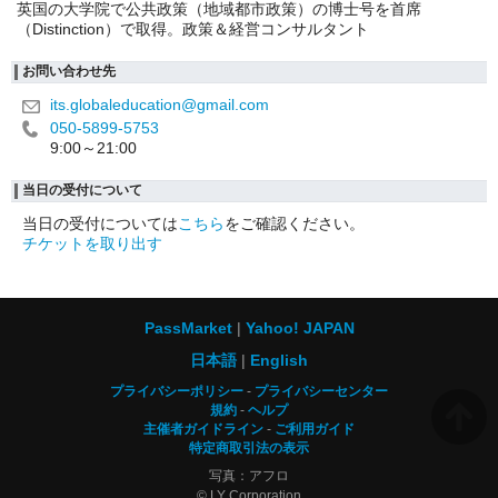
英国の大学院で公共政策（地域都市政策）の博士号を首席
（Distinction）で取得。政策＆経営コンサルタント
お問い合わせ先
its.globaleducation@gmail.com
050-5899-5753
9:00～21:00
当日の受付について
当日の受付については
こちら
をご確認ください。
チケットを取り出す
PassMarket
Yahoo! JAPAN
日本語
English
プライバシーポリシー
プライバシーセンター
規約
ヘルプ
主催者ガイドライン
ご利用ガイド
特定商取引法の表示
写真：アフロ
© LY Corporation