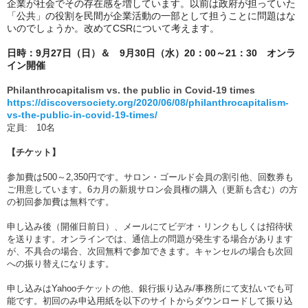
企業が社会でその存在感を増しています。以前は政府が担っていた
「公共」の役割を民間が企業活動の一部として担うことに問題はな
いのでしょうか。改めてCSRについて考えます。
日時：9月27日（日）＆　9月30日（水）20：00～21：30　オンラ
イン開催
Philanthrocapitalism vs. the public in Covid-19 times 
https://discoversociety.org/2020/06/08/philanthrocapitalism-
vs-the-public-in-covid-19-times/
定員:　10名
【チケット】
参加費は500～2,350円です。サロン・ゴールド会員の割引他、回数券も
ご用意しています。6カ月の新規サロン会員権の購入（更新も含む）の方
の初回参加費は無料です。
申し込み後（開催日前日）、メールにてビデオ・リンクもしくは招待状
を送ります。オンラインでは、通信上の問題が発生する場合があります
が、不具合の場合、次回無料で参加できます。キャンセルの場合も次回
への振り替えになります。
申し込みはYahooチケットの他、銀行振り込み/事務所にて支払いでも可
能です。初回のみ申込用紙を以下のサイトからダウンロードして振り込