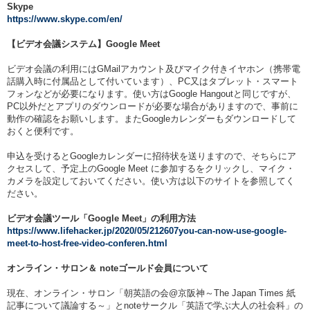
Skype
https://www.skype.com/en/
【ビデオ会議システム】Google Meet
ビデオ会議の利用にはGMailアカウント及びマイク付きイヤホン（携帯電
話購入時に付属品として付いています）、PC又はタブレット・スマート
フォンなどが必要になります。使い方はGoogle Hangoutと同じですが、
PC以外だとアプリのダウンロードが必要な場合がありますので、事前に
動作の確認をお願いします。またGoogleカレンダーもダウンロードして
おくと便利です。
申込を受けるとGoogleカレンダーに招待状を送りますので、そちらにア
クセスして、予定上のGoogle Meet に参加するをクリックし、マイク・
カメラを設定しておいてください。使い方は以下のサイトを参照してく
ださい。
ビデオ会議ツール「Google Meet」の利用方法
https://www.lifehacker.jp/2020/05/212607you-can-now-use-google-
meet-to-host-free-video-conferen.html
オンライン・サロン＆ noteゴールド会員について
現在、オンライン・サロン「朝英語の会@京阪神～The Japan Times 紙
記事について議論する～」とnoteサークル「英語で学ぶ大人の社会科」の