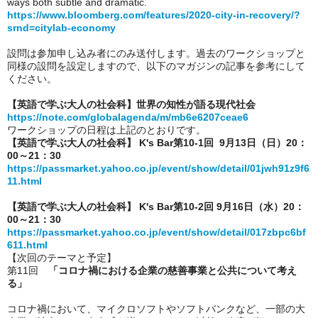
ways both subtle and dramatic.
https://www.bloomberg.com/features/2020-city-in-recovery/?
srnd=citylab-economy
設問は参加申し込み者にのみ送付します。過去のワークショップと
同様の設問を設定しますので、以下のマガジンの記事を参考にして
ください。
【英語で学ぶ大人の社会科】世界の知性が語る現代社会
https://note.com/globalagenda/m/mb6e6207ceae6
ワークショップの日程は上記のとおりです。
【英語で学ぶ大人の社会科】 K's Bar第10-1回  
9月13日（日）
20：
00～21：30
https://passmarket.yahoo.co.jp/event/show/detail/01jwh91z9f6
11.html
【英語で学ぶ大人の社会科】 K's Bar第10-2回 
9月16日（水）20：
00～21：30
https://passmarket.yahoo.co.jp/event/show/detail/017zbpc6bf
611.html
【次回のテーマと予定】
第11回　
「コロナ禍における企業の慈善事業と公共について考え
る」
コロナ禍において、マイクロソフトやソフトバンクなど、一部の大