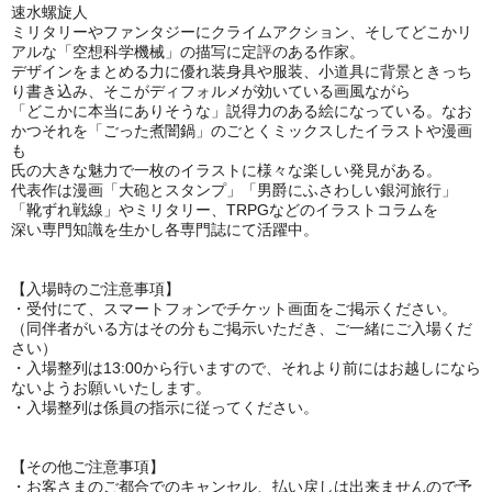
速水螺旋人
ミリタリーやファンタジーにクライムアクション、そしてどこかリ
アルな「空想科学機械」の描写に定評のある作家。
デザインをまとめる力に優れ装身具や服装、小道具に背景ときっち
り書き込み、そこがディフォルメが効いている画風ながら
「どこかに本当にありそうな」説得力のある絵になっている。なお
かつそれを「ごった煮闇鍋」のごとくミックスしたイラストや漫画
も
氏の大きな魅力で一枚のイラストに様々な楽しい発見がある。
代表作は漫画「大砲とスタンプ」「男爵にふさわしい銀河旅行」
「靴ずれ戦線」やミリタリー、TRPGなどのイラストコラムを
深い専門知識を生かし各専門誌にて活躍中。
【入場時のご注意事項】
・受付にて、スマートフォンでチケット画面をご掲示ください。
（同伴者がいる方はその分もご掲示いただき、ご一緒にご入場くだ
さい）
・入場整列は13:00から行いますので、それより前にはお越しになら
ないようお願いいたします。
・入場整列は係員の指示に従ってください。
【その他ご注意事項】
・お客さまのご都合でのキャンセル、払い戻しは出来ませんので予