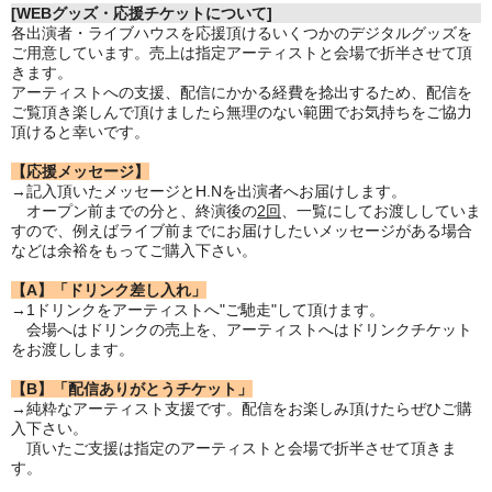
[WEBグッズ・応援チケットについて]
各出演者・ライブハウスを応援頂けるいくつかのデジタルグッズを
ご用意しています。売上は指定アーティストと会場で折半させて頂
きます。
アーティストへの支援、配信にかかる経費を捻出するため、配信を
ご覧頂き楽しんで頂けましたら無理のない範囲でお気持ちをご協力
頂けると幸いです。
【応援メッセージ】
→記入頂いたメッセージとH.Nを出演者へお届けします。
オープン前までの分と、終演後の
2回
、一覧にしてお渡ししていま
すので、例えばライブ前までにお届けしたいメッセージがある場合
などは余裕をもってご購入下さい。
【A】「ドリンク差し入れ」
→1ドリンクをアーティストへ"ご馳走"して頂けます。
会場へはドリンクの売上を、アーティストへはドリンクチケット
をお渡しします。
【B】「配信ありがとうチケット」
→純粋なアーティスト支援です。配信をお楽しみ頂けたらぜひご購
入下さい。
頂いたご支援は指定のアーティストと会場で折半させて頂きま
す。