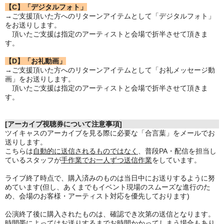
【C】「デジタルフォト」
→ご支援頂いた方へのリターンアイテムとして「デジタルフォト」
をお送りします。
頂いたご支援は指定のアーティストと会場で折半させて頂きま
す。
【D】「お礼動画」
→ご支援頂いた方へのリターンアイテムとして「お礼メッセージ動
画」をお送りします。
頂いたご支援は指定のアーティストと会場で折半させて頂きま
す。
[アーカイブ視聴券について注意事項]
ツイキャスのアーカイブを見る際に必要な「合言葉」をメールでお
送りします。
こちらは
自動的に送信されるものではなく
、普段PA・配信を担当し
ているスタッフが
手作業でお一人ずつ送信作業
をしています。
ライブ終了時点で、購入済みのものは当日中にお送りするように努
めています(但し、あくまでもイベント現場のスムーズな進行のた
め、会場のお客様・アーティスト対応を優先しております)
公演終了後に購入されたものは、確認でき次第の送信となります。
時間帯によってはお送りするまでお時間かかってしまう場合もあり