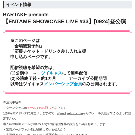
イベント情報
BARTAKE presents
【ENTAME SHOWCASE LIVE #33】
[0924]昼公演
※このページは
「会場観覧予約」
「応援チケット・ドリンク差し入れ支援」
申し込みページです。
配信視聴を希望の方は、
(1)公演中 →
ツイキャス
にて
無料配信
(2)公演終了後～約1カ月 → アーカイブ公開期間
以降はツイキャス
メンバーシップ会員
のみ公開されます。
※注意事項※
リターングッズは
メールでのお渡し
となります。
登録時のアドレスにお送りしますので、
@mail.yahoo.co.jp
からのメール受信ができるように設
定下さい。
購入時の確認メールが届いていない場合は携帯の設定をご確認お願いします。
・迷惑メールフォルダに移動していませんか？
・未登録アドレスからのメール拒否設定になっていませんか？