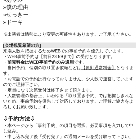
»僕の理由
»せっきー
»ドーキ
※出演者は情勢により変更の可能性もあります。ご了承ください。
[会場観覧希望の方]
来場人数を把握するためWEBでの事前予約を優先しています。
・WEB事前予約は【前日23:59まで】の受付となります。
・
前売料金はWEB事前予約のみ適用
です。
当日予約、個別の取り置き依頼などは
【原則通常料金】
となりま
す。
・
お電話での予約は行なっておりません
。少人数で運営しています
のでご理解下さい。
・定員になり次第受付は終了させて頂きます。
・人数管理の都合上、いわゆる「取り置き予約」では把握しきれな
いため、事前予約を優先して対応しております。ご理解ご協力をよ
ろしくお願い致します。
⇩予約方法⇩
・本ページから「事前予約」の項目を選択、必要事項を入力して申
し込み。
・申し込み完了後「受付完了」の通知メールを受け取って下さい。