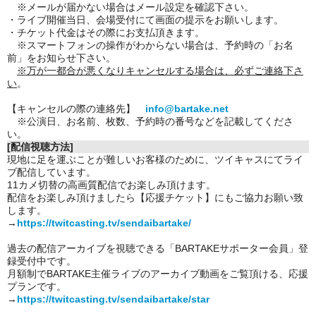
※メールが届かない場合はメール設定を確認下さい。
・ライブ開催当日、会場受付にて画面の提示をお願いします。
・チケット代金はその際にお支払頂きます。
※スマートフォンの操作がわからない場合は、予約時の「お名
前」をお知らせ下さい。
※万が一都合が悪くなりキャンセルする場合は、必ずご連絡下さ
い
。
【キャンセルの際の連絡先】
info@bartake.net
※公演日、お名前、枚数、予約時の番号などを記載してくださ
い。
[配信視聴方法]
現地に足を運ぶことが難しいお客様のために、ツイキャスにてライ
ブ配信しています。
11カメ切替の高画質配信でお楽しみ頂けます。
配信をお楽しみ頂けましたら【応援チケット】にもご協力お願い致
します。
→
https://twitcasting.tv/sendaibartake/
過去の配信アーカイブを視聴できる「BARTAKEサポーター会員」登
録受付中です。
月額制でBARTAKE主催ライブのアーカイブ動画をご覧頂ける、応援
プランです。
→
https://twitcasting.tv/sendaibartake/star