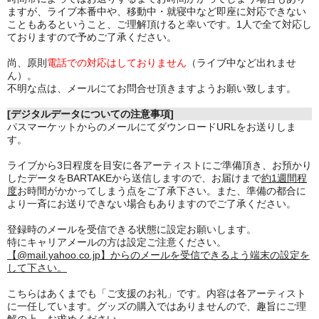
ますが、ライブ本番中や、移動中・就寝中など即座に対応できない
こともあるということ、ご理解頂けると幸いです。1人で全て対応し
ておりますので予めご了承ください。
尚、原則
電話での対応はしておりません
（ライブ中など出れませ
ん）。
不明な点は、メールにてお問合せ頂きますようお願い致します。
[デジタルデータについての注意事項]
パスマーケットからのメールにてダウンロードURLをお送りしま
す。
ライブから3日程度を目安に各アーティストにご準備頂き、お預かり
したデータをBARTAKEから送信しますので、お届けまで
約1週間程
度
お時間がかかってしまう点をご了承下さい。また、準備の都合に
より一斉にお送りできない場合もありますのでご了承ください。
登録時のメールを受信できる状態に設定お願いします。
特にキャリアメールの方は設定ご注意ください。
【@mail.yahoo.co.jp】からのメールを受信できるよう端末の設定を
して下さい。
こちらはあくまでも「ご支援のお礼」です。内容は各アーティスト
に一任しています。グッズの購入ではありませんので、趣旨にご理