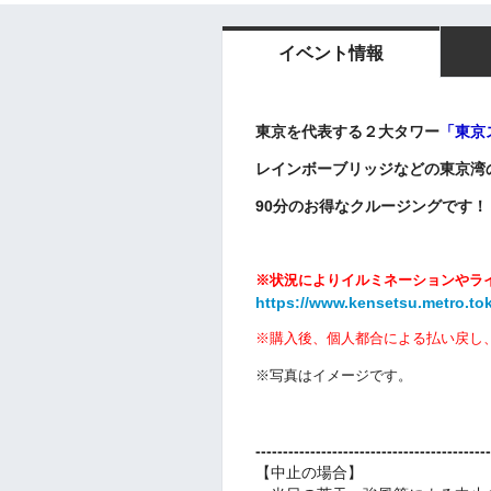
イベント情報
東京を代表する２大タワー
「
東京
レインボーブリッジ
などの東京湾
90分のお得なクルージングです！
※状況によりイルミネーションやラ
https://www.kensetsu.metro.tok
※購入後、個人都合による
払い戻し
※写真はイメージです。
-------------------------------------------
【中止の場合】