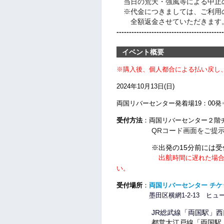
当日の荒天・強風等による中止
※代金につきましては、ご利用
全額返金させていただきます。
-------------------------------------------
イベント概要
※購入後、個人都合による
払い戻し
2024年10月13
日(日)
両国リバーセンター発着場
19：00発
受付方法
：両国リバーセンター２階
QRコード画面をご提示いた
※出発の15分前には受付
出航
時間に遅れた場
い。
受付場所
：
両国リバーセンター チ
墨田区横網1-2-13 ヒュー
JR総武線「両国駅」西口
都営大江戸線「両国駅」A