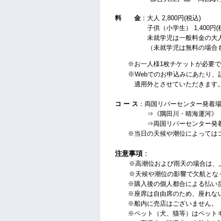
料 金
：大人 2,800円(税込)
子供（小学生） 1,400円
(
未就学児は一般料金の大人1
（未就学児は無料の場合もチ
※お一人様1枚チケットが必要
※
Webでのお申込みにあたり
適用外とさせていただきます
コ ー ス
：両国リバーセンター発着
⇒《隅田川・晴海運河》
⇒両国リバーセンター発着
※当日の天候や潮位によってはコ
注意事項
：
※高潮位および雨天の場合は、
※天候や潮位の影響で
欠航とな
※購入後の個人都合による払い戻
※座席は自由席のため、座れない
※船内に売店はございません。
※ペット（犬、猫等）はペットキ