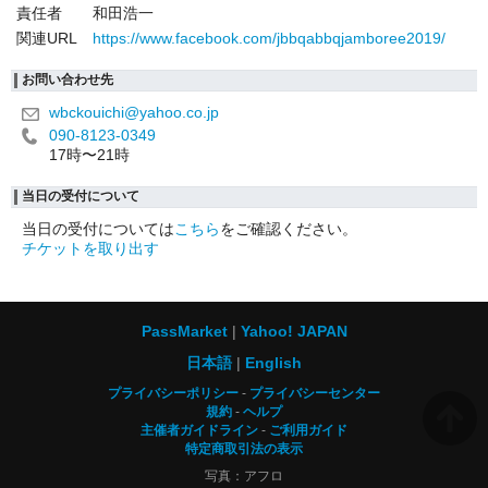
責任者
和田浩一
関連URL
https://www.facebook.com/jbbqabbqjamboree2019/
お問い合わせ先
wbckouichi@yahoo.co.jp
090-8123-0349
17時〜21時
当日の受付について
当日の受付については
こちら
をご確認ください。
チケットを取り出す
PassMarket
Yahoo! JAPAN
日本語
English
プライバシーポリシー
プライバシーセンター
規約
ヘルプ
主催者ガイドライン
ご利用ガイド
特定商取引法の表示
写真：アフロ