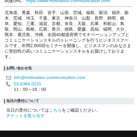
関連URL
https://www.motivation-communication.com/
北海道、青森、秋田、岩手、山形、宮城、福島、新潟、福井、栃
木、茨城、埼玉、千葉、東京、神奈川、山梨、長野、静岡、岐
阜、愛知、三重、滋賀、京都、奈良、大阪、兵庫、和歌山、鳥
取、岡山、島根、広島、香川、徳島、愛媛、高知、福岡、大分、
熊本、鹿児島、沖縄、全国40都道府県でモチベーションアップと
コミュニケーションスキルのトレーニングを行うビジネススクー
ルです。年間2,000回セミナーを開催し、ビジネスマンのみなさま
に実効性の高いコミュニケーションスキルをお届けしておりま
す。
お問い合わせ先
info@motivation-communication.com
03-6384-0231
11：00～18：00
当日の受付について
当日の受付については
こちら
をご確認ください。
チケットを取り出す