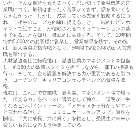
いた。そんな自分を変えるべく、思い切って金融機関の営
業職につく。最初はまったく営業ができず、話を聞いても
らえなかった。しかし、成功している先輩を観察するにつ
れ、「相手のニーズを的確に捉えること」「端的にピンポ
イントで話すこと」が信頼されるコミュニケーションの基
本であることを知り、徹底的に実践する。そして、10年間
で約5,000名のお客様に営業し、営業結果を残す。その後
は、新人職員の指導職となり、5年間で約200名の新人営業
職を輩出する。
人材派遣会社に転職後は、派遣社員のマネジメントを担当
し、約160人の派遣スタッフを担当しながら、部下の指導も
行う。そして、自ら課題を解決する力が重要であると気づ
き、コーチング、キャリアコンサルティングの資格を取
得。
現在は、これまで営業職、教育職、マネジメント職で培っ
た「伝える力」をベースに講師として独立。「説明が上手
くなるピンポイントトーク」「メチャメチャ分かりやすい
と言われる話し方」「コミュニケーションアップ」講座を
開催。「共に成長、共に輝く」を軸とし、受講生の未来が
楽しいものになるよう伴走している。