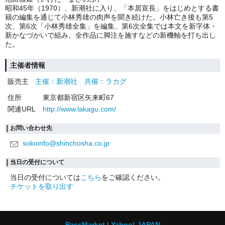
昭和45年（1970）、新潮社に入り、「本居宣長」をはじめとする書
籍の編集を通じて小林秀雄の肉声を聞き続けた。小林亡き後も第5
次、第6次「小林秀雄全集」を編集、第6次全集では本文を新字体・
新かなづかいで組み、全作品に脚注を施すなどの新機軸を打ち出し
た。
主催者情報
販売主
主催：新潮社 共催：ラカグ
住所
東京都新宿区矢来町67
関連URL
http://www.lakagu.com/
お問い合わせ先
sokoinfo@shinchosha.co.jp
当日の受付について
当日の受付については
こちら
をご確認ください。
チケットを取り出す
PassMarket
Yahoo! JAPAN