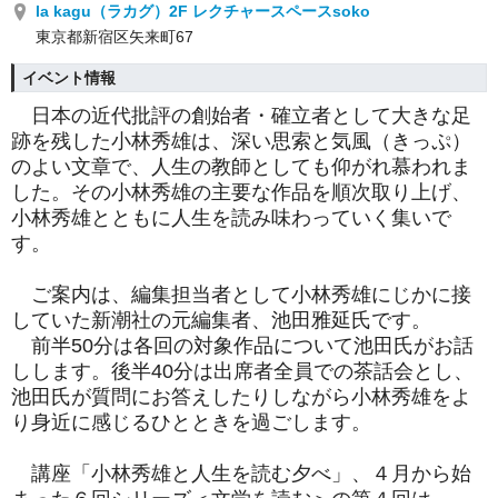
la kagu（ラカグ）2F レクチャースペースsoko
東京都新宿区矢来町67
イベント情報
日本の近代批評の創始者・確立者として大きな足
跡を残した小林秀雄は、深い思索と気風（きっぷ）
のよい文章で、人生の教師としても仰がれ慕われま
した。その小林秀雄の主要な作品を順次取り上げ、
小林秀雄とともに人生を読み味わっていく集いで
す。
ご案内は、編集担当者として小林秀雄にじかに接
していた新潮社の元編集者、池田雅延氏です。
前半50分は各回の対象作品について池田氏がお話
しします。後半40分は出席者全員での茶話会とし、
池田氏が質問にお答えしたりしながら小林秀雄をよ
り身近に感じるひとときを過ごします。
講座「小林秀雄と人生を読む夕べ」、４月から始