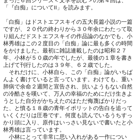
まった６回シリーズ＜文学を読む＞の第４回は、
「『白痴』についてII」を読みます。
「白痴」はドストエフスキイの五大長篇小説の一篇
ですが、２０代の終わりから３０年余にわたって取
り組んだドストエフスキイの作品論のなかでも、小
林秀雄はこの２度目の「白痴」論に最も多くの時間
をかけました。最初に雑誌連載したのは昭和２７
年、小林が５０歳の年でしたが、最後の１章を書き
上げて刊行したのは３９年、６２歳でした。
それだけに、小林自ら、この「白痴」論がいちば
んよく書けていると言っています。わけても、重い
肺病で余命２週間と宣告され、抗いようもない自然
の冷酷さを嘆いて、万人の幸福のためにだけ生きよ
うとした自分がかちえたのはただ侮蔑ばかりだっ
た、と憤る１８歳の青年イポリットの告白を追って
いくくだりは圧巻です。何度も読んでいるうちすっ
かり頭に入り、原作はいっさい見ないで書いたと小
林秀雄は言っています。
小林にとって非常に思い入れがある一作につい