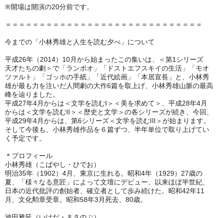
※開場は開演の20分前です。
＝＝＝＝＝＝＝＝＝＝＝＝＝＝＝＝＝＝＝＝＝＝＝＝＝＝＝＝＝
今までの「小林秀雄と人生を読む夕べ」について
平成26年（2014）10月から始まったこの集いは、＜第1シリーズ
天才たちの劇＞で「ランボオ」「ドストエフスキイの生活」「モオ
ツァルト」「ゴッホの手紙」「近代絵画」「本居宣長」と、小林秀
雄が最も力を注いだ人間劇の大作6篇を取上げ、小林秀雄山脈の最高
峰を辿りました。
平成27年4月からは＜文学を読むI＞＜美を求めて＞、平成28年4月
からは＜文学を読むII＞＜歴史と文学＞の各シリーズが続き、今回、
平成29年4月からは、第6シリーズ＜文学を読むIII＞が始まります。
そして今後も、小林秀雄作品を６篇ずつ、半年単位で取り上げてい
く予定です。
＊プロフィール
小林秀雄（こばやし・ひでお）
明治35年（1902）4月、東京に生れる。昭和4年（1929）27歳の
夏、「様々なる意匠」によって文壇にデビュー、以来ほぼ半世紀、
日本の近代批評の創始者、確立者として歩み続けた。昭和42年11
月、文化勲章受章。昭和58年3月死去、80歳。
池田雅延（いけだ・まさのぶ）