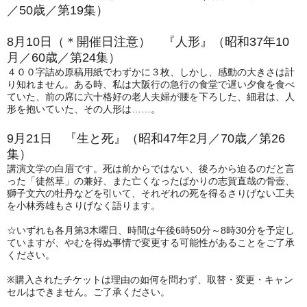
／50歳／第19集）
8月10日（＊開催日注意） 『人形』（昭和37年10
月／60歳／第24集）
４００字詰め原稿用紙でわずかに３枚、しかし、感動の大きさは計
り知れません。ある時、私は大阪行の急行の食堂で遅い夕食を食べ
ていた、前の席に六十格好の老人夫婦が腰を下ろした、細君は、人
形を抱いていた、その人形は……。
9月21日 『生と死』（昭和47年2月／70歳／第26
集）
講演文学の白眉です。死は前からではない、後ろから迫るのだと言
った「徒然草」の兼好、また亡くなったばかりの志賀直哉の骨壺、
獅子文六の牡丹などを引いて、それぞれの死を得るさりげない工夫
を小林秀雄もさりげなく語ります。
☆いずれも各月第3木曜日、時間は午後6時50分～8時30分を予定し
ていますが、やむを得ぬ事情で変更する可能性があることをご了承
ください。
※購入されたチケットは理由の如何を問わず、取替・変更・キャン
セルはできません。ご了承ください。