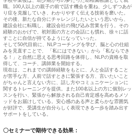
学校卒業後は、幼少期からの夢だった幼稚園教諭として就
職。100人以上の親子の前で話す機会を重ね、少しずつあが
り症を克服していき、わかりやすく伝える技術を磨いた。
その後、新たな自分にチャレンジしたいという思いから、
建設会社に転職し、建設会社の飛び込み営業を行う。その
経験のおかげで、初対面の方との会話にも慣れ、徐々に話
すことに自信が持てるようになっていった。
そして50代目前に、NLPコーチングを学び、脳と心の仕組
みを見直すことで、 「私にはできない」から「私ならでき
る！」と自然に思える思考回路を体得し、NLPの資格を取
得して、コーチ、講師業を開始する。
現在は、これまでの講師経験をもとに、人と会話すること
が苦手な方、人前で話すときに緊張する方、言いたいこと
がちゃんと言えない方に、話し方やコミュニケーションに
関するトレーニングを提供。また100名以上の方に個別レッ
スンを行い、緊張から解放される自己肯定感を高めるメソ
ッドをお届けしている。安心感のある声と柔らかな雰囲気
が好評で、受講生が自分らしく表現できる一歩を踏み出す
サポートをしている。
〇セミナーで期待できる効果：