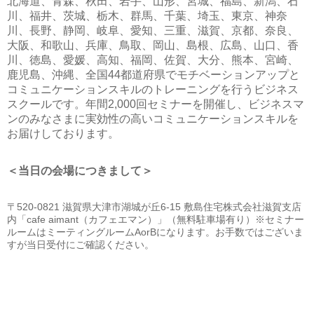
北海道、青森、秋田、岩手、山形、宮城、福島、新潟、石
川、福井、茨城、栃木、群馬、千葉、埼玉、東京、神奈
川、長野、静岡、岐阜、愛知、三重、滋賀、京都、奈良、
大阪、和歌山、兵庫、鳥取、岡山、島根、広島、山口、香
川、徳島、愛媛、高知、福岡、佐賀、大分、熊本、宮崎、
鹿児島、沖縄、全国44都道府県でモチベーションアップと
コミュニケーションスキルのトレーニングを行うビジネス
スクールです。年間2,000回セミナーを開催し、ビジネスマ
ンのみなさまに実効性の高いコミュニケーションスキルを
お届けしております。
＜当日の会場につきまして＞
〒520-0821 滋賀県大津市湖城が丘6-15 敷島住宅株式会社滋賀支店
内「cafe aimant（カフェエマン）」（無料駐車場有り）※セミナー
ルームはミーティングルームAorBになります。お手数ではございま
すが当日受付にご確認ください。