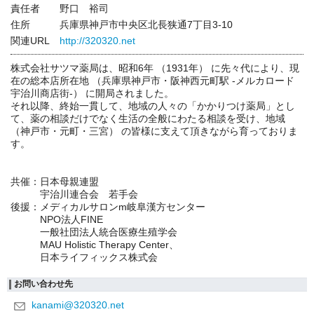
責任者
野口 裕司
住所
兵庫県神戸市中央区北長狭通7丁目3-10
関連URL
http://320320.net
株式会社サツマ薬局は、昭和6年 （1931年） に先々代により、現
在の総本店所在地 （兵庫県神戸市・阪神西元町駅 -メルカロード
宇治川商店街-） に開局されました。
それ以降、終始一貫して、地域の人々の「かかりつけ薬局」とし
て、薬の相談だけでなく生活の全般にわたる相談を受け、地域
（神戸市・元町・三宮） の皆様に支えて頂きながら育っておりま
す。
共催：日本母親連盟
宇治川連合会 若手会
後援：メディカルサロンm岐阜漢方センター
NPO法人FINE
一般社団法人統合医療生殖学会
MAU Holistic Therapy Center、
日本ライフィックス株式会
お問い合わせ先
kanami@320320.net