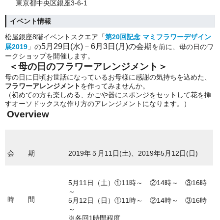
東京都中央区銀座3-6-1
イベント情報
松屋銀座8階イベントスクエア
「
第20回記念 マミフラワーデザイン
5
月29日(水)－6月3日(月)の会期
展2019
」の
を前に、母の日のワ
ークショップを開催します。
＜母の日のフラワーアレンジメント＞
母の日に日頃お世話になっているお母様に感謝の気持ちを込めた、
フラワーアレンジメント
を作ってみませんか。
（初めての方も楽しめる、かごや器にスポンジをセットして花を挿
すオーソドックスな作り方のアレンジメントになります。）
Overview
会 期
2019年５月11日(土)、2019年5月12日(日)
5月11日（土）①11時～ ②14時～ ③16時
～
時 間
5月12日（日）①11時～ ②14時～ ③16時
～
※各回1時間程度