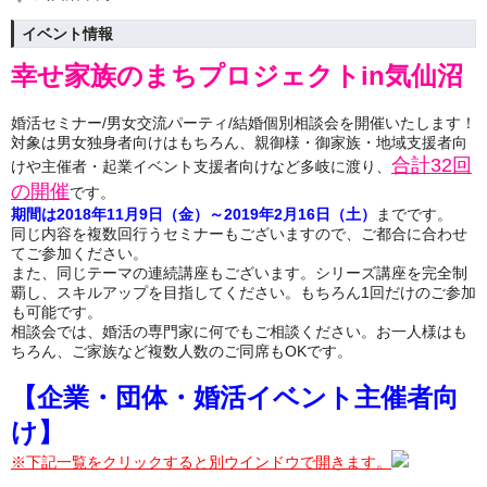
イベント情報
幸せ家族のまちプロジェクトin気仙沼
婚活セミナー/男女交流パーティ/結婚個別相談会を開催いたします！
対象は男女独身者向けはもちろん、親御様・御家族・地域支援者向
合計32回
けや主催者・起業イベント支援者向けなど多岐に渡り、
の開催
です。
期間は2018年11月9日（金）～2019年2月16日（土）
までです。
同じ内容を複数回行うセミナーもございますので、ご都合に合わせ
てご参加ください。
また、同じテーマの連続講座もございます。シリーズ講座を完全制
覇し、スキルアップを目指してください。もちろん1回だけのご参加
も可能です。
相談会では、婚活の専門家に何でもご相談ください。お一人様はも
ちろん、ご家族など複数人数のご同席もOKです。
【企業・団体・婚活イベント主催者向
け】
※下記一覧をクリックすると別ウインドウで開きます。