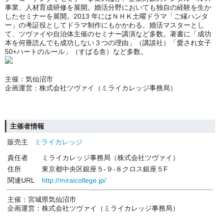
事業、人材育成研修を展開。婚活分野においても独自の経験を生か
したセミナーを展開。2013 年にはＮＨＫ土曜ドラマ「ご縁ハンタ
ー」の考証役としてドラマ制作にもかかわる。婚活マスターとし
て、ツヴァイや自治体主催のセミナー講演など多数。著書に「成功
本を何冊読んでも成功しない３つの理由」（講談社）「愛され女子
50+ハートのルール」（すばる舎）など多数。
主催：気仙沼市
企画運営：株式会社ツヴァイ（ミライカレッジ事務局）
主催者情報
販売主
ミライカレッジ
責任者
ミライカレッジ事務局（株式会社ツヴァイ）
住所
東京都中央区銀座５-９-８クロス銀座５F
関連URL
http://miraicollege.jp/
主催：宮城県気仙沼市
企画運営：株式会社ツヴァイ（ミライカレッジ事務局）