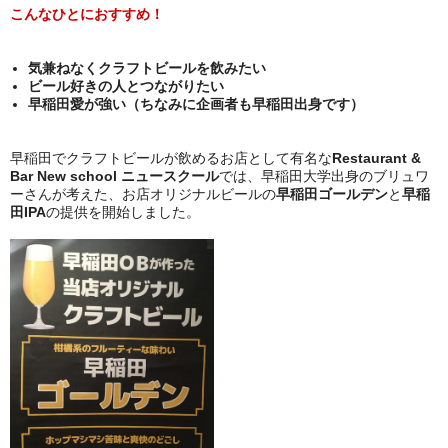
こんなひとにおすすめ！
気兼ねなくクラフトビールを飲みたい
ビール好きの人とつながりたい
早稲田愛が強い（ちなみに企画者も早稲田出身です）
早稲田でクラフトビールが飲めるお店として有名な
Restaurant &
Bar New school ニュースクール
では、早稲田大学出身のブリュワ
ーさんが考えた、お店オリジナルビールの
早稲田ゴールデン
と
早稲
田IPA
の提供を開始しました。