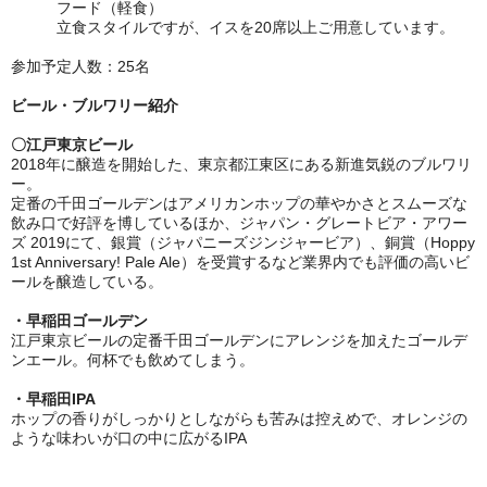
フード（軽食）
立食スタイルですが、イスを20席以上ご用意しています。
参加予定人数：25名
ビール・ブルワリー紹介
〇江戸東京ビール
2018年に醸造を開始した、東京都江東区にある新進気鋭のブルワリ
ー。
定番の千田ゴールデンはアメリカンホップの華やかさとスムーズな
飲み口で好評を博しているほか、ジャパン・グレートビア・アワー
ズ 2019にて、銀賞（ジャパニーズジンジャービア）、銅賞（Hoppy
1st Anniversary! Pale Ale）を受賞するなど業界内でも評価の高いビ
ールを醸造している。
・早稲田ゴールデン
江戸東京ビールの定番千田ゴールデンにアレンジを加えたゴールデ
ンエール。何杯でも飲めてしまう。
・早稲田IPA
ホップの香りがしっかりとしながらも苦みは控えめで、オレンジの
ような味わいが口の中に広がるIPA