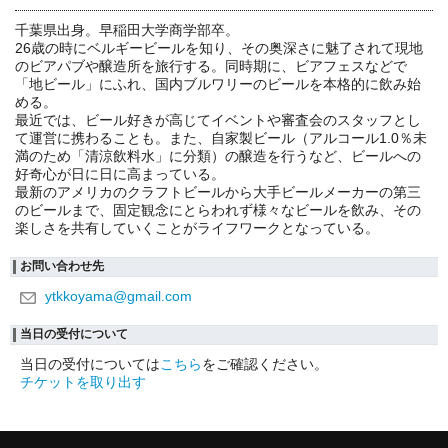
千葉県出身。早稲田大学商学部卒。
26歳の時にベルギービールを知り、その奥深さに魅了されて現地
のビアパブや醸造所を旅行する。同時期に、ビアフェスなどで
「地ビール」にふれ、国内ブルワリーのビールを本格的に飲み始
める。
最近では、ビール好きが高じてイベントや審査会のスタッフとし
て運営に携わることも。また、自家製ビール（アルコール1.0％未
満のため「清涼飲料水」に分類）の醸造を行うなど、ビールへの
好奇心が日に日に高まっている。
最新のアメリカのクラフトビールから大手ビールメーカーの第三
のビールまで、固定観念にとらわれず様々なビールを飲み、その
楽しさを共有していくことがライフワークとなっている。
お問い合わせ先
ytkkoyama@gmail.com
当日の受付について
当日の受付については
こちら
をご確認ください。
チケットを取り出す