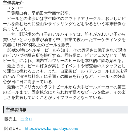
主催者紹介
ユタロー
千葉県出身。早稲田大学商学部卒。
ビールとの出会いは学生時代のアウトドアサークル。おいしいビ
ールを飲むために登山やサイクリングなどをやるという本末転倒な
集まりだった。
一方、野球場の売り子のアルバイトでは、誰もがかわいい子から
買いたいという欲求が渦巻く中、授業で教わったマーケティングを
武器に1日200杯以上のビールを販売。
26歳の時にベルギービールを知り、その奥深さに魅了されて現地
のビアパブや醸造所を旅行する。同時期に、ビアフェスなどで「地
ビール」にふれ、国内ブルワリーのビールを本格的に飲み始める。
最近では、ビール好きが高じてイベントや審査会のスタッフとし
て運営に携わることも。また、自家製ビール（アルコール1.0％未満
のため「清涼飲料水」に分類）の醸造を行うなど、ビールへの好奇
心が日に日に高まっている。
最新のアメリカのクラフトビールから大手ビールメーカーの第三
のビールまで、固定観念にとらわれず様々なビールを飲み、その楽
しさを共有していくことがライフワークとなっている。
主催者情報
販売主
ユタロー
関連URL
https://www.kanpaidays.com/