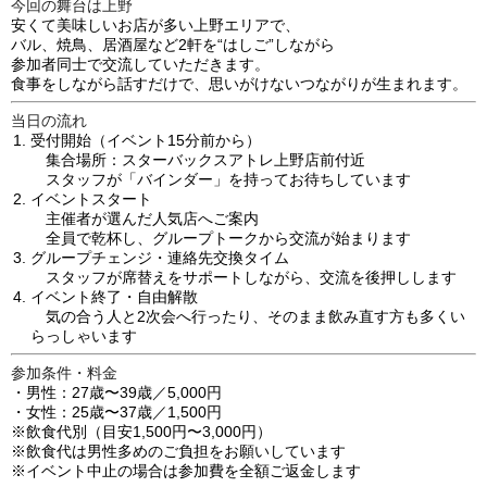
今回の舞台は上野
安くて美味しいお店が多い上野エリアで、
バル、焼鳥、居酒屋など2軒を“はしご”しながら
参加者同士で交流していただきます。
食事をしながら話すだけで、思いがけないつながりが生まれます。
当日の流れ
受付開始（イベント15分前から）
集合場所：スターバックスアトレ上野店前付近
スタッフが「バインダー」を持ってお待ちしています
イベントスタート
主催者が選んだ人気店へご案内
全員で乾杯し、グループトークから交流が始まります
グループチェンジ・連絡先交換タイム
スタッフが席替えをサポートしながら、交流を後押しします
イベント終了・自由解散
気の合う人と2次会へ行ったり、そのまま飲み直す方も多くい
らっしゃいます
参加条件・料金
・男性：27歳〜39歳／5,000円
・女性：25歳〜37歳／1,500円
※飲食代別（目安1,500円〜3,000円）
※飲食代は男性多めのご負担をお願いしています
※イベント中止の場合は参加費を全額ご返金します