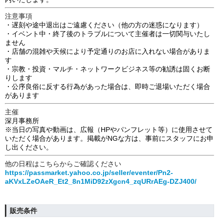
注意事項
・遅刻や途中退出はご遠慮ください（他の方の迷惑になります）
・イベント中・終了後のトラブルについて主催者は一切関与いたし
ません
・店舗の混雑や天候により予定通りのお店に入れない場合がありま
す
・宗教・投資・マルチ・ネットワークビジネス等の勧誘は固くお断
りします
・公序良俗に反する行為があった場合は、即時ご退場いただく場合
があります
主催
深月事務所
※当日の写真や動画は、広報（HPやパンフレット等）に使用させて
いただく場合があります。掲載がNGな方は、事前にスタッフにお申
し出ください。
他の日程はこちらからご確認ください
https://passmarket.yahoo.co.jp/seller/eventer/Pn2-
aKVxLZeOAeR_Et2_8n1MiD92zXgcn4_zqURrAEg-DZJ400/
販売条件