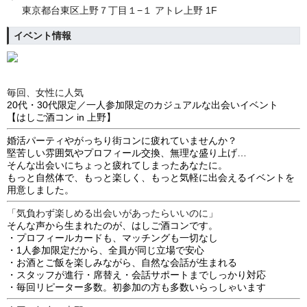
東京都台東区上野７丁目１−１ アトレ上野 1F
イベント情報
毎回、女性に人気
20代・30代限定／一人参加限定のカジュアルな出会いイベント
【はしご酒コン in 上野】
婚活パーティやがっちり街コンに疲れていませんか？
堅苦しい雰囲気やプロフィール交換、無理な盛り上げ…
そんな出会いにちょっと疲れてしまったあなたに。
もっと自然体で、もっと楽しく、もっと気軽に出会えるイベントを
用意しました。
「気負わず楽しめる出会いがあったらいいのに」
そんな声から生まれたのが、はしご酒コンです。
・プロフィールカードも、マッチングも一切なし
・1人参加限定だから、全員が同じ立場で安心
・お酒とご飯を楽しみながら、自然な会話が生まれる
・スタッフが進行・席替え・会話サポートまでしっかり対応
・毎回リピーター多数。初参加の方も多数いらっしゃいます