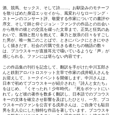
酒、競馬、セックス、そして詩……。お馴染みのモチーフ
を散りばめた身辺エッセイから、風変わりなローリング・
ストーンのコンサート評、敬愛する作家についての書評や
序文、そして師と仰ぐジョン・ファンテの作品との出会い
から晩年の彼との交流を綴った文章まで。正気と狂気のあ
わいで、孤独と怒りを抱えて、暴力と放浪の日々をすごし
た男が、唯一無二のことばで、ときにパンクにときにやさ
しく描きだす、社会の片隅で生きる者たちの物語の数々
は、ブコウスキーが直接耳元で囁いているような「声」が
感じられる、ファンには堪らない内容です。
この作品集の刊行を記念して、翻訳を手がけた中川五郎さ
んと鉄割アロバトロスケット主宰で作家の戌井昭人さんを
お迎えして、トークイベントを開催します。中川さんは、
日本で初めてブコウスキーが紹介された『詩人と女たち』
をはじめ、『くそったれ！少年時代』『死をポケットにい
れて』など彼の著作を数多く翻訳し、日本語でのブコウス
キーの文体を確立させ影響を及ぼしたひとり。一方、ブコ
ウスキーのファンを公言する戌井さんは、ご自身でも駄目
男を主人公にした独特な作品を著しています。ブコウスキ