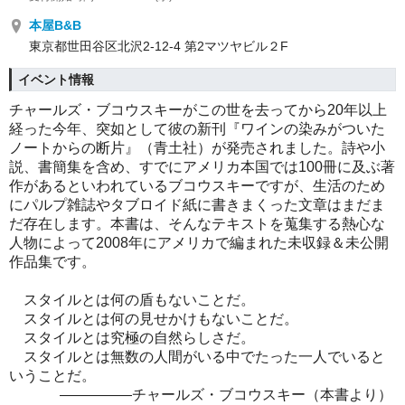
本屋B&B
東京都世田谷区北沢2-12-4 第2マツヤビル２F
イベント情報
チャールズ・ブコウスキーがこの世を去ってから20年以上
経った今年、突如として彼の新刊『ワインの染みがついた
ノートからの断片』（青土社）が発売されました。詩や小
説、書簡集を含め、すでにアメリカ本国では100冊に及ぶ著
作があるといわれているブコウスキーですが、生活のため
にパルプ雑誌やタブロイド紙に書きまくった文章はまだま
だ存在します。本書は、そんなテキストを蒐集する熱心な
人物によって2008年にアメリカで編まれた未収録＆未公開
作品集です。
スタイルとは何の盾もないことだ。
スタイルとは何の見せかけもないことだ。
スタイルとは究極の自然らしさだ。
スタイルとは無数の人間がいる中でたった一人でいると
いうことだ。
―――――
チャールズ・ブコウスキー（本書より）