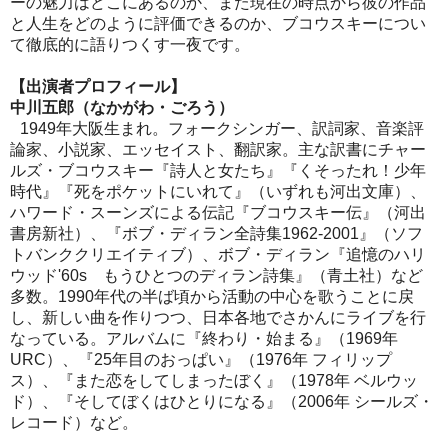
ーの魅力はどこにあるのか、また現在の時点から彼の作品
と人生をどのように評価できるのか、ブコウスキーについ
て徹底的に語りつくす一夜です。
【出演者プロフィール】
中川五郎（なかがわ・ごろう）
1949年大阪生まれ。フォークシンガー、訳詞家、音楽評
論家、小説家、エッセイスト、翻訳家。主な訳書にチャー
ルズ・ブコウスキー『詩人と女たち』『くそったれ！少年
時代』『死をポケットにいれて』（いずれも河出文庫）、
ハワード・スーンズによる伝記『ブコウスキー伝』（河出
書房新社）、『ボブ・ディラン全詩集1962-2001』（ソフ
トバンククリエイティブ）、ボブ・ディラン『追憶のハリ
ウッド'60s もうひとつのディラン詩集』（青土社）など
多数。1990年代の半ば頃から活動の中心を歌うことに戻
し、新しい曲を作りつつ、日本各地でさかんにライブを行
なっている。アルバムに『終わり・始まる』（1969年
URC）、『25年目のおっぱい』（1976年 フィリップ
ス）、『また恋をしてしまったぼく』（1978年 ベルウッ
ド）、『そしてぼくはひとりになる』（2006年 シールズ・
レコード）など。