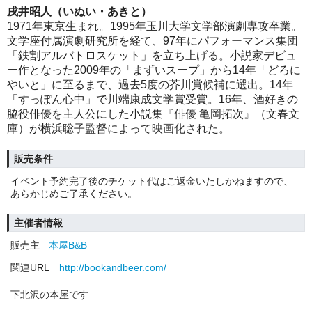
戌井昭人（いぬい・あきと）
1971年東京生まれ。1995年玉川大学文学部演劇専攻卒業。
文学座付属演劇研究所を経て、97年にパフォーマンス集団
「鉄割アルバトロスケット」を立ち上げる。小説家デビュ
ー作となった2009年の「まずいスープ」から14年「どろに
やいと」に至るまで、過去5度の芥川賞候補に選出。14年
「すっぽん心中」で川端康成文学賞受賞。16年、酒好きの
脇役俳優を主人公にした小説集『俳優 亀岡拓次』（文春文
庫）が横浜聡子監督によって映画化された。
販売条件
イベント予約完了後のチケット代はご返金いたしかねますので、
あらかじめご了承ください。
主催者情報
販売主
本屋B&B
関連URL
http://bookandbeer.com/
下北沢の本屋です