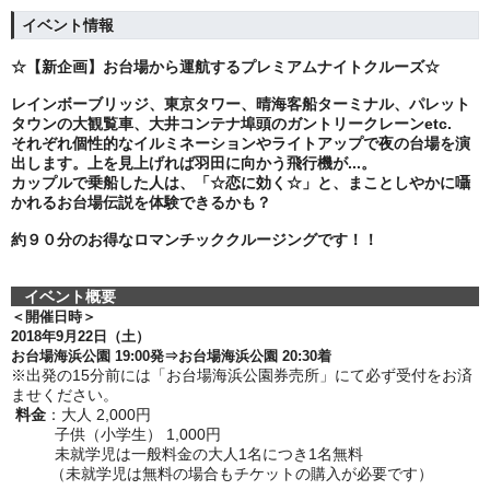
イベント情報
☆【新企画】お台場から運航するプレミアムナイトクルーズ☆
レインボーブリッジ、東京タワー、晴海客船ターミナル、パレット
タウンの大観覧車、大井コンテナ埠頭のガントリークレーンetc.
それぞれ個性的なイルミネーションやライトアップで夜の台場を演
出します。上を見上げれば羽田に向かう飛行機が...。
カップルで乗船した人は、「☆恋に効く☆」と、まことしやかに囁
かれるお台場伝説を体験できるかも？
約９０分のお得なロマンチッククルージング
です！！
イベント概要
＜開催日時＞
2018年9月22日（土）
お台場海浜公園 19:00発⇒お台場海浜公園 20:30着
※出発の15分前には「お台場海浜公園券売所」にて必ず
受付をお済
ませください。
料金
：大人 2,000円
子供（小学生） 1,000円
未就学児は一般料金の大人1名につき1名無料
（未就学児は無料の場合もチケットの購入が必要です）