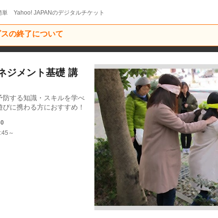
単 Yahoo! JAPANのデジタルチケット
ービスの終了について
ネジメント基礎 講
予防する知識・スキルを学べ
遊びに携わる方におすすめ！
30
:45～