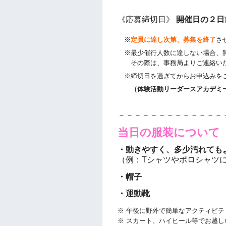
《応募締切日》
開催日の２日
※
定員に達し次第、募集を終了
さ
※最少催行人数に達しない場合、
その際は、事務局よりご連絡い
※締切日を過ぎてからお申込みをご
（体験活動リーダースアカデミー事務局
－－－－－－－－－－－－－
当日の服装について
・動きやすく、多少汚れても
（例：Tシャツやポロシャツ
・帽子
・運動靴
※ 午後に野外で簡単なアクティビ
※ スカート、ハイヒール等でお越