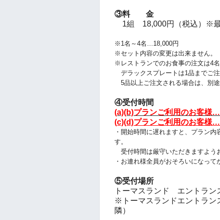
③料 金
1組 18,000円（税込）※
※1名～4名…18,000円
※セット内容の変更は出来ません。
※レストランでのお食事の注文は4
デラックスプレートは1品までご注
5品以上ご注文される場合は、別途
④受付時間
(a)(b)プランご利用のお客様…
(c)(d)プランご利用のお客様…
・開始時間に遅れますと、プラン
内
す。
受付時間は厳守いただきますよう
・お連れ様全員がおそろいになって
⑤受付場所
トーマスランド エントランス付近 
※トーマスランドエントランス入ってすぐ
隣）