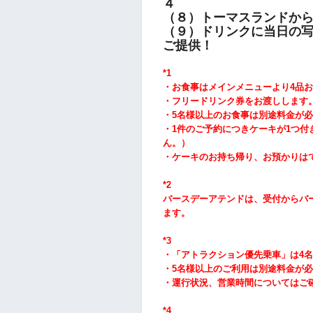
４
（８）トーマスランドから
（９）ドリンクに当日の
ご提供！
*1
・お食事はメインメニューより4品
お
・フリードリンク券をお渡しします
・5
名様以上のお食事は別途料金が必
・1件のご予約につきケーキが1つ付
ん。）
・ケーキのお持ち帰り、お預かりは
*2
バースデーアテンドは、受付からバ
ます。
*3
・「アトラクション優先乗車」は4名
・5
名様以上のご利用は別途料金が必
・運行状況、営業時間についてはご
*4