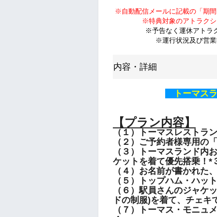
※自動配信メールに記載の「期間
※特典対象のアトラクシ
※予告なく運休アトラ
※運行状況及び営業
内容・詳細
トーマスラ
【プラン内容】
（１）トーマスレストラン
（２）ご予約者様専用の「
（３）トーマスランド内お
ケットを着て優先搭乗！*
（４）お名前が書かれた
（５）トップハム・ハッ
（６）駅員さんのジャケッ
ドの
制服)を着て、チェキ
（７）トーマス・モニュメ