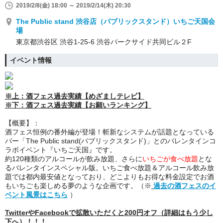
2019/2/8(金) 18:00 ～ 2019/2/14(木) 20:30
The Public stand 渋谷店（パブリックスタンド）いちご天国会
場
東京都渋谷区 渋谷1-25-6 渋谷パークサイド共同ビル２F
イベント情報
※上：酒フェス過去実績【めざましテレビ】
※下：酒フェス過去実績【
お願いランキング
】
【概要】：
酒フェス恒例の番外編が登場！斬新なシステムが話題となっている
バー「The Public stand(パブリックスタンド)」とのバレンタインコ
ラボイベント『いちご天国』です。
約120種類のアルコールが飲み放題、さらに
いちごが食べ放題
とな
るバレンタインスペシャル版。いちご食べ放題＆アルコール飲み放
題では都内最安値となっており、どこよりもお得な料金設定でお酒
もいちごも楽しめる夢のような企画です。（※
過去の酒フェスのイ
ベント風景はこちら
）
TwitterやFacebookで拡散いただくと200円オフ（詳細はもう少し
下へ）！！！