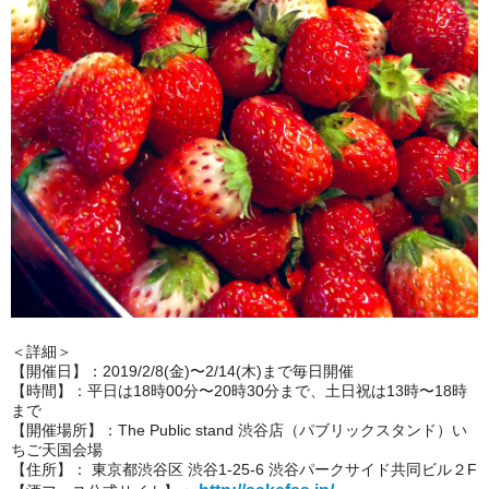
＜詳細＞
【開催日】：2019/2/8(金)〜2/14(木)まで毎日開催
【時間】：平日は18時00分〜20時30分まで、土日祝は13時〜18時
まで
【開催場所】：The Public stand 渋谷店（パブリックスタンド）い
ちご天国会場
【住所】： 東京都渋谷区 渋谷1-25-6 渋谷パークサイド共同ビル２F