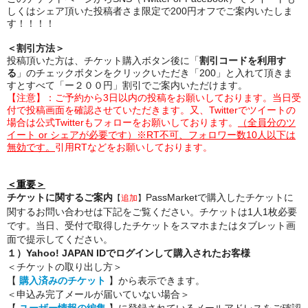
しくはシェア頂いた投稿者さま限定で200円オフでご案内いたしま
す！！！！
＜割引方法＞
投稿頂いた方は、チケット購入ボタン後に「
割引コードを利用す
る
」のチェックボタンをクリックいただき「200」と入れて頂きま
すとすべて「ー２００円」割引でご案内いただけます。
【注意】：ご予約から3日以内の投稿をお願いしております。当日受
付で投稿画面を確認させていただきます。又、Twitterでツイートの
場合は公式Twitterもフォローをお願いしております。
（全員分のツ
イート or シェアが必要です）※RT不可、フォロワー数10人以下は
無効です。
引用RTなどをお願いしております。
＜重要＞
チケットに関するご案内
PassMarketで購入したチケットに
【
追加
】
関するお問い合わせは下記をご覧ください。チケットは1人1枚必要
です。当日、受付で取得したチケットをスマホまたはタブレット画
面で提示してください。
１）Yahoo! JAPAN IDでログインして購入されたお客様
＜チケットの取り出し方＞
【
購入済みのチケット
】から表示できます。
＜申込み完了メールが届いていない場合＞
【
ユーザー情報の編集
】に登録されているメールアドレスをご確認