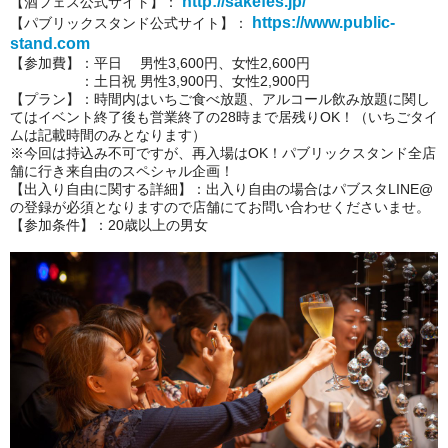
http://sakefes.jp/
【酒フェス公式サイト】：
https://www.public-
【パブリックスタンド公式サイト】：
stand.com
【参加費】：平日 男性3,600円、女性2,600円
：土日祝 男性3,900円、女性2,900円
【プラン】：時間内はいちご食べ放題、アルコール飲み放題に関し
てはイベント終了後も営業終了の28時まで居残りOK！（いちごタイ
ムは記載時間のみとなります）
※今回は持込み不可ですが、再入場はOK！パブリックスタンド全店
舗に行き来自由のスペシャル企画！
【出入り自由に関する詳細】：出入り自由の場合はパブスタLINE@
の登録が必須となりますので店舗にてお問い合わせくださいませ。
【参加条件】：20歳以上の男女