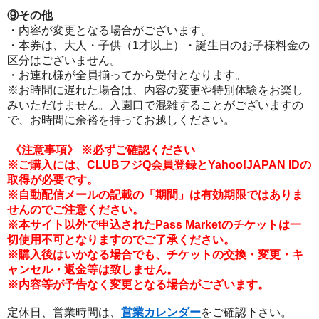
⑨その他
・内容が変更となる場合がございます。
・本券は、大人・子供（1才以上）・誕生日のお子様料金の
区分はございません。
・お連れ様が全員揃ってから受付となります。
※お時間に遅れた場合は、内容の変更や特別体験をお楽し
みいただけません。入園口で混雑することがございますの
で、お時間に余裕を持ってお越しください。
《注意事項
》
※必ずご確認ください
※ご購入には、CLUBフジQ会員登録とYahoo!JAPAN IDの
取得が必要です。
※自動配信メールの記載の「期間」は有効期限ではありま
せんのでご注意ください。
※本サイト以外で申込されたPass Marketのチケットは一
切使用不可となりますのでご了承ください。
※購入後はいかなる場合でも、チケットの交換・変更・キ
ャンセル・返金等は致しません。
※内容等が予告なく変更となる場合がございます。
定休日、営業時間は、
営業カレンダー
をご確認下さい。