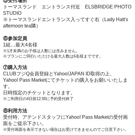
⑤受付場所
トーマスランド エントランス付近 ELSBRIDGE PHOTO
STUDIO
※トーマスランドエントランス入ってすぐ右（Lady Hatt's
afternoon tea隣）
⑥参加定員
1組…最大4名様
※1才未満のお子様は人数には含みません。
※プランにご同行いただける最大人数は6名様までです。
⑦購入方法
CLUBフジQ会員登録とYahoo!JAPAN ID取得の上、
Yahoo! Pass Marketにてチケットの購入をお願いいたしま
す。
日時指定のチケットとなります。
※ご利用日の4日前12:00に予約受付終了
⑧利用方法
受付時、アテンドスタッフにYahoo! Pass Marketの受付画
面をご提示下さい。
※受付画面を表示できない場合はお受けできませんのでご注意下さい。