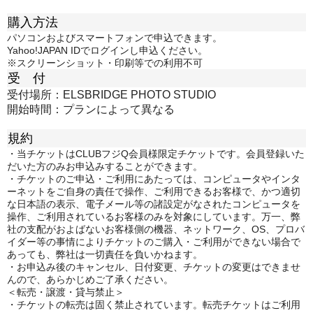
購入方法
パソコンおよびスマートフォンで申込できます。
Yahoo!JAPAN IDでログインし申込ください。
※スクリーンショット・印刷等での利用不可
受 付
受付場所：ELSBRIDGE PHOTO STUDIO
開始時間：プランによって異なる
規約
・当チケットはCLUBフジQ会員様限定チケットです。会員登録いた
だいた方のみお申込みすることができます。
・チケットのご申込・ご利用にあたっては、コンピュータやインタ
ーネットをご自身の責任で操作、ご利用できるお客様で、かつ適切
な日本語の表示、電子メール等の諸設定がなされたコンピュータを
操作、ご利用されているお客様のみを対象にしています。万一、弊
社の支配がおよばないお客様側の機器、ネットワーク、OS、プロバ
イダー等の事情によりチケットのご購入・ご利用ができない場合で
あっても、弊社は一切責任を負いかねます。
・お申込み後のキャンセル、日付変更、チケットの変更はできませ
んので、あらかじめご了承ください。
＜転売・譲渡・貸与禁止＞
・チケットの転売は固く禁止されています。転売チケットはご利用