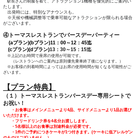
アトラクション1機種を優先的にご案内い
駅長さんの制服を着て、
たします。
出発時には、特別なアナウンスも。
※天候や機械調整等で乗車可能なアトラクションが限られる場合
がございます。
④トーマスレストランでバースデーパーティー
(aプラン)(bプラン)
11：00～12：45迄
(cプラン)(dプラン)
13：30～15：15迄
※上記のお時間で座席の使用が可能です。
（レストランへのご案内は原則優先乗車終了後になります。）
※お客様の到着時間によってはお席の使用時間が短くなる可能性がご
ざいます。
【プラン特典】
（１）トーマスレストランバースデー専用シートで
お祝い！
・お食事はメインメニューより4品、サイドメニューより1品
お選び
いただけます。
・フリードリンク券を4名分お渡しします。
・5
名様以上のお食事は別途料金が必要です。
・1件のご予約につきケーキが1つ付きます。
(
ケーキに低アレルゲン
のものはございません。）