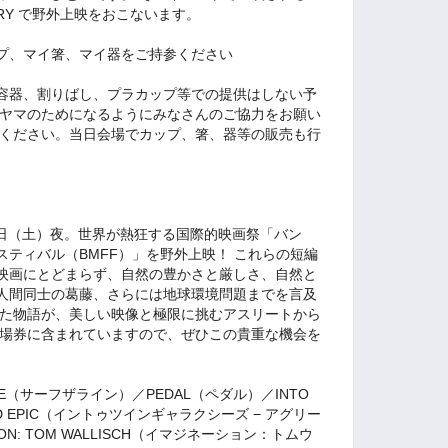
TRY で野外上映をおこないます。
プ、マイ箸、マイ器をご持参ください
容器、割りばし、プラカップ等での提供はしない予
ラヤマのためになるようにみなさんのご協力をお願い
心ください。当日会場でカップ、箸、器等の販売も行
1月17日（土）夜。世界が熱狂する国際的映画祭「バン
ティバル（BMFF）」を野外上映！ これらの短編
映画にとどまらず、自然の豊かさと厳しさ、自然と
人間同士の葛藤、さらには地球環境問題までを言及
えた物語が、美しい映像と極限に挑むアスリートから
入場券に含まれていますので、ぜひこの貴重な機会を
INE（サーフザライン）／PEDAL（ペダル）／INTO
ENLAND EPIC（イントゥツインギャラクシーズ − アグリー
ON: TOM WALLISCH（イマジネーション：トムウ