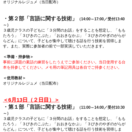
オリジナルレジュメ（当日配布）
・第２部「言語に関する技術」
（14:00～17:00／受付13:40
～）
３歳児クラスの子どもに「３分間のお話」をすることを想定し、「もも
たろう」「３びきのこぶた」「おおきなかぶ」「３びきのやぎのがらが
らどん」について、子どもが集中して聴ける話を行う技術を習得しま
す。また、実際に参加者の前で一部実演していただきます。
＜準備・持参物＞
事前に課題の素話の練習をしたうえでご参加ください。当日使用する台
本を持参してください。メモ用の筆記用具は各自でご持参ください
。
＜使用教材＞
オリジナルレジュメ（当日配布）
＜6月13日（２日目）＞
・第１部
「言語に関する技術」
（11:00～14:00／受付10:30
～）
３歳児クラスの子どもに「３分間のお話」をすることを想定し、「もも
たろう」「３びきのこぶた」「おおきなかぶ」「３びきのやぎのがらが
らどん」について、子どもが集中して聴ける話を行う技術を習得しま