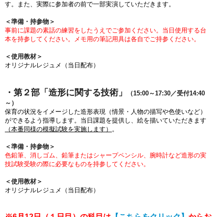
す。また、実際に参加者の前で一部実演していただきます。
＜準備・持参物＞
事前に課題の素話の練習をしたうえでご参加ください。当日使用する台
本を持参してください。メモ用の筆記用具は各自でご持参ください。
＜使用教材＞
オリジナルレジュメ（当日配布）
・第２部「造形に関する技術」
（15:00～17:30／受付14:40
～）
保育の状況をイメージした造形表現（情景・人物の描写や色使いなど）
ができるよう指導します。当日課題を提供し、絵を描いていただきます
（本番同様の模擬試験を実施します）
。
＜準備・持参物＞
色鉛筆、消しゴム、鉛筆またはシャープペンシル、腕時計など造形の実
技試験受験の際に必要なものを持参してください。
＜使用教材＞
オリジナルレジュメ（当日配布）
※6月12日（１日目）の科目は
【こちらをクリック】
からお