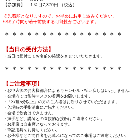
【参加費】 １科目7,370円 （税込）
※先着順となりますので、お早めにお申し込みください。
※終了時間が若干前後する可能性がございます。
＊＊＊＊＊＊＊＊＊＊＊＊＊＊＊＊
【当日の受付方法
】
・当日は受付にてお名前の確認をさせていただきます
。
＊＊＊＊＊＊＊＊＊＊＊＊＊＊＊＊
【ご注意事項】
・お申込後のお客様都合によるキャンセル・払い戻しはいたしません。
・会場内では常時マスクの着用をお願いします。
・「37度5分以上」の方のご入場はお断りさせていただきます
。
・入場時の手指消毒にご協力ください。
・会場で飲食はできません。
・握手など、講師との直接的な接触はご遠慮ください。
・お座席は自由席となっております。
・筆記用具をお持ちください。
・お子様などご同伴者をお連れになってのご来場はご遠慮ください。