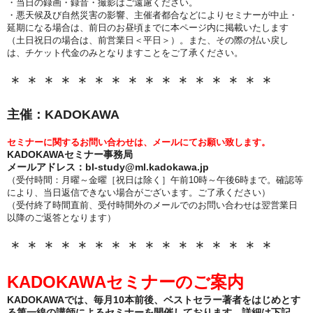
・当日の録画・録音・撮影はご遠慮ください。
・悪天候及び自然災害の影響、主催者都合などによりセミナーが中止・
延期になる場合は、前日のお昼頃までに本ページ内に掲載いたします
（土日祝日の場合は、前営業日＜平日＞）。また、その際の払い戻し
は、チケット代金のみとなりますことをご了承ください。
＊＊＊＊＊＊＊＊＊＊＊＊＊＊＊＊
主催：KADOKAWA
セミナーに関するお問い合わせは、メールにてお願い致します。
KADOKAWAセミナー事務局
メールアドレス：
bl-study@ml.kadokawa.jp
（
受付時間：月曜～金曜［祝日は除く］午前10時～午後6時まで。確認等
により、当日返信できない場合がございます。ご了承ください）
（受付終了時間直前、受付時間外のメールでのお問い合わせは翌営業日
以降のご返答となります）
＊＊＊＊＊＊＊＊＊＊＊＊＊＊＊＊
KADOKAWAセミナーのご案内
KADOKAWAでは、毎月10本前後、ベストセラー著者をはじめとす
る第一線の講師によるセミナーを開催しております。詳細は下記