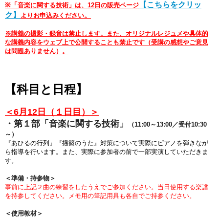
【こちらをクリッ
※「
音楽に関する技術」は、12日の販売ページ
ク】
。
よりお申込みください
※講義の撮影・録音は禁止します。また、オリジナルレジュメや具体的
な講義内容をウェブ上で公開することも禁止です（受講の感想やご意見
は問題ありません）。
【科目と日程】
＜6月12日（１日目）＞
・第１部
「音楽に関する技術」
（11:00～13:00／受付10:30
～）
『あひるの行列』『揺籃のうた』対策について実際にピアノを弾きなが
ら指導を行います。
また、実際に参加者の前で一部実演していただきま
す。
＜準備・持参物＞
事前に上記２曲の練習をしたうえでご参加ください。当日使用する楽譜
を持参してください。メモ用の筆記用具も各自でご持参ください。
＜使用教材＞