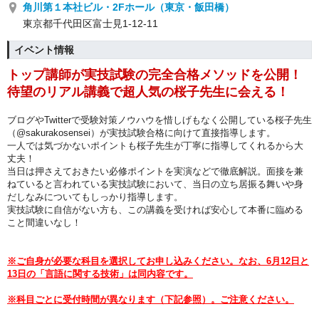
角川第１本社ビル・2Fホール（東京・飯田橋）
東京都千代田区富士見1-12-11
イベント情報
トップ講師が実技試験の完全合格メソッドを公開！
待望のリアル講義で超人気の桜子先生に会える！
ブログやTwitterで受験対策ノウハウを惜しげもなく公開している桜子先生
（@sakurakosensei）が実技試験合格に向けて直接指導します。
一人では気づかないポイントも桜子先生が丁寧に指導してくれるから大
丈夫！
当日は押さえておきたい必修ポイントを実演などで徹底解説。面接を兼
ねていると言われている実技試験において、当日の立ち居振る舞いや身
だしなみについてもしっかり指導します。
実技試験に自信がない方も、この講義を受ければ安心して本番に臨める
こと間違いなし！
※
ご自身が必要な科目を選択してお申し込みください。なお、6月12日と
13日の「言語に関する技術」は同内容です。
※科目ごとに受付時間が異なります（下記参照）。ご注意ください。