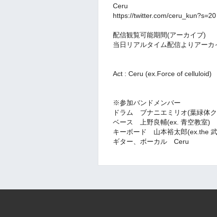
Ceru
https://twitter.com/ceru_kun?s=20
配信観覧可能期間(アーカイブ)
当日リアルタイム配信よりアーカイブ期
Act : Ceru (ex.Force of celluloid)
※参加バンドメンバー
ドラム ブナニエミリオ(葉緑体ク
ベース 上野良輔(ex. 青空教室)
キーボード 山本裕太郎(ex.the 
ギター、ボーカル Ceru