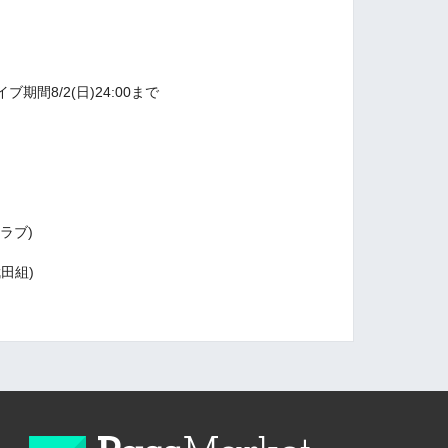
間8/2(日)24:00まで
ラブ)
武田組)