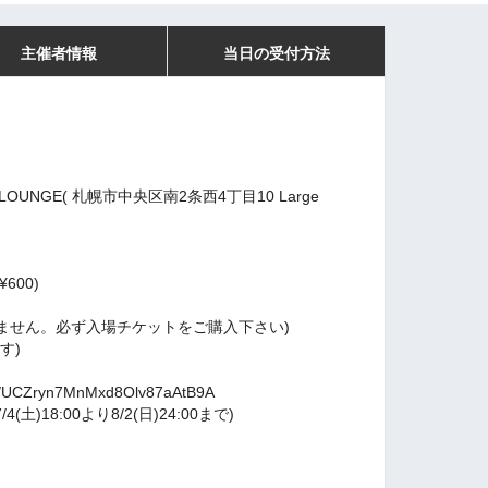
主催者情報
当日の受付方法
AL LOUNGE( 札幌市中央区南2条西4丁目10 Large
D¥600)
ません。必ず入場チケットをご購入下さい)
す)
el/UCZryn7MnMxd8Olv87aAtB9A
)18:00より8/2(日)24:00まで)