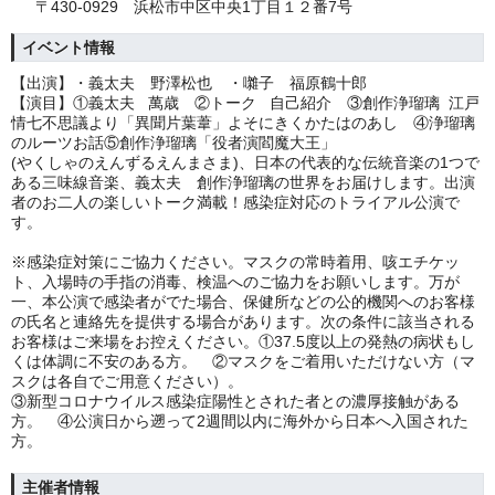
〒430-0929 浜松市中区中央1丁目１２番7号
イベント情報
【出演】・義太夫 野澤松也 ・囃子 福原鶴十郎
【演目】
①義太夫 萬歳 ②トーク 自己紹介 ③創作浄瑠璃 江戸
情七不思議より「異聞片葉葦」よそにきくかたはのあし ④浄瑠璃
のルーツお話⑤創作浄瑠璃「役者演閻魔大王」
(やくしゃのえんずるえんまさま)、日本の代表的な伝統音楽の1つで
ある三味線音楽、義太夫 創作浄瑠璃の世界をお届けします。出演
者のお二人の楽しいトーク満載！
感染症対応のトライアル公演で
す。
※感染症対策にご協力ください。マスクの常時着用、咳エチケッ
ト、入場時の手指の消毒、検温へのご協力をお願いします。
万が
一、本公演で感染者がでた場合、保健所などの公的機関へのお客様
の氏名と連絡先を提供する場合があります。
次の条件に該当される
お客様はご来場をお控えください。①37.5度以上の発熱の病状もし
くは体調に不安のある方。 ②マスクをご着用いただけない方（マ
スクは各自でご用意ください）。
③新型コロナウイルス感染症陽性とされた者との濃厚接触がある
方。 ④公演日から遡って2週間以内に海外から日本へ入国された
方。
主催者情報