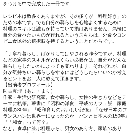
をつける中で完成した一冊です。
レシピ本は数多くありますが、その多くが「料理好き」の
ための本です。でも自分の暮らしを心地よくするために、
料理のスキルは誰もが持っていて損はありません。気軽に
自分の食べたいものが作れるというスキルは、外食やコン
ビニ食以外の選択肢を持てるということだからです。
「丁寧な暮らし」ばかりもてはやされる昨今ですが、料理
などの家事のスキルがどれくらい必要かは、自分がどんな
暮らしをしたいかによっても変わります。それぞれが、自
分が気持ちいい暮らしをするにはどうしたらいいのか考え
るヒントをお二人に教えて頂きます。
【出演者プロフィール】
阿古真理（あこ・まり）
作家・生活史研究家。食や暮らし、女性の生き方などをテ
ーマに執筆。著書に『昭和の洋食 平成のカフェ飯 家庭
料理の80年』『昭和育ちのおいしい記憶』『なぜ日本のフ
ランスパンは世界一になったのか パンと日本人の150年』
『「和食」って何？』
など。食卓に並ぶ料理から、男女のあり方、家族のあり