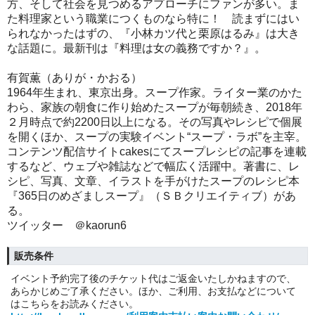
方、そして社会を見つめるアプローチにファンが多い。ま
た料理家という職業につくものなら特に！ 読まずにはい
られなかったはずの、『小林カツ代と栗原はるみ』は大き
な話題に。最新刊は『料理は女の義務ですか？』。
有賀薫（ありが・かおる）
1964年生まれ、東京出身。スープ作家。ライター業のかた
わら、家族の朝食に作り始めたスープが毎朝続き、2018年
２月時点で約2200日以上になる。その写真やレシピで個展
を開くほか、スープの実験イベント“スープ・ラボ”を主宰。
コンテンツ配信サイトcakesにてスープレシピの記事を連載
するなど、ウェブや雑誌などで幅広く活躍中。著書に、レ
シピ、写真、文章、イラストを手がけたスープのレシピ本
『365日のめざましスープ』（ＳＢクリエイティブ）があ
る。
ツイッター ＠kaorun6
販売条件
イベント予約完了後のチケット代はご返金いたしかねますので、
あらかじめご了承ください。ほか、ご利用、お支払などについて
はこちらをお読みください。