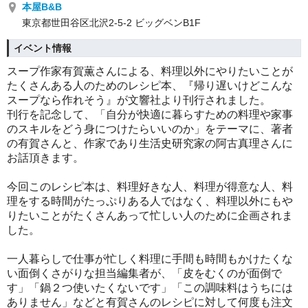
本屋B&B
東京都世田谷区北沢2-5-2 ビッグベンB1F
イベント情報
スープ作家有賀薫さんによる、料理以外にやりたいことが
たくさんある人のためのレシピ本、『帰り遅いけどこんな
スープなら作れそう』が文響社より刊行されました。
刊行を記念して、「自分が快適に暮らすための料理や家事
のスキルをどう身につけたらいいのか」をテーマに、著者
の有賀さんと、作家であり生活史研究家の阿古真理さんに
お話頂きます。
今回このレシピ本は、料理好きな人、料理が得意な人、料
理をする時間がたっぷりある人ではなく、料理以外にもや
りたいことがたくさんあって忙しい人のために企画されま
した。
一人暮らしで仕事が忙しく料理に手間も時間もかけたくな
い面倒くさがりな担当編集者が、「皮をむくのが面倒で
す」「鍋２つ使いたくないです」「この調味料はうちには
ありません」などと有賀さんのレシピに対して何度も注文