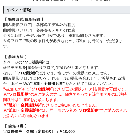
イベント情報
【 撮影形式/撮影時間 】
[囲み撮影フロア] 各部各モデル45分程度
[順番撮りフロア] 各部各モデル15分程度
※各部時間はモデル毎の目安であり、移動時間を含みます。
※各フロアで靴の履き替えが必要なため、移動にお時間をいただきま
す。
【 参加方法 】
本ページの
”ソロ撮影券”
は、
該当モデルを[順番撮りフロア]で撮影が可能となります。
なお、
”ソロ撮影券”
だけでは、他モデルの撮影は出来ません。
[囲み撮影フロア]において、他モデルの撮影も合わせてご希望される場
合、本ページの
”追加・全員撮影券”
を合わせてご購入ください。
※
該当モデルは
”
ソロ撮影券
”
だけで
[囲み撮影フロア]も撮影が可能です。
※
”
ソロ撮影券
”
のみご購入の方は、部内であっても該当モデルの出演時
間以外はご退室をお願いします。
※”
追加・全員撮影券”
だけではご参加いただけません。
※”
追加・全員撮影券”
は、同一モデル名の
”
ソロ撮影券
”
でご購入のされ
た部内にのみ適応されます。
【 前売り券 】
ソロ撮影券 各部（定員6名）：
￥10,000