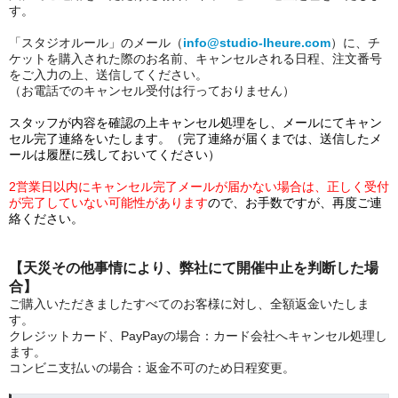
す。
「スタジオルール」のメール（
info@studio-lheure.com
）に、チ
ケットを購入された際のお名前、キャンセルされる日程、注文番号
をご入力の上、送信してください。
（お電話でのキャンセル受付は行っておりません）
スタッフが内容を確認の上キャンセル処理をし、メールにてキャン
セル完了連絡をいたします。（完了連絡が届くまでは、送信したメ
ールは履歴に残しておいてください）
2営業日以内にキャンセル完了メールが届かない場合は、正しく受付
が完了していない可能性があります
ので、お手数ですが、再度ご連
絡ください。
【天災その他事情により、弊社にて開催中止を判断した場
合】
ご購入いただきましたすべてのお客様に対し、全額返金いたしま
す。
クレジットカード、PayPayの場合：カード会社へキャンセル処理し
ます。
コンビニ支払いの場合：返金不可のため日程変更。