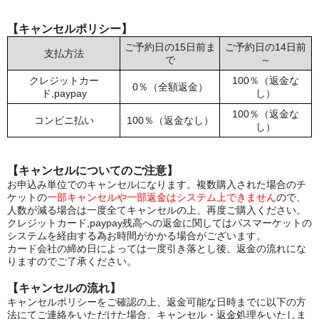
【キャンセルポリシー】
ご予約日の15日前ま
ご予約日の14日前
支払方法
で
～
クレジットカー
100％（返金な
0％（全額返金）
ド,paypay
し）
100％（返金な
コンビニ払い
100％（返金なし）
し）
【キャンセルについてのご注意】
お申込み単位でのキャンセルになります。複数購入された場合のチ
ケットの
一部キャンセルや一部返金はシステム上できません
ので、
人数が減る場合は一度全てキャンセルの上、再度ご購入ください。
クレジットカード,paypay残高への返金に関してはパスマーケットの
システムを経由する為お時間がかかる場合がございます。
カード会社の締め日によっては一度引き落とし後、返金の流れにな
りますのでご了承ください。
【キャンセルの流れ】
キャンセルポリシーをご確認の上、返金可能な日時までに以下の方
法にてご連絡をいただけた場合、キャンセル・返金処理をいたしま