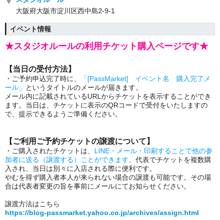
大阪府大阪市淀川区西中島2-9-1
イベント情報
★スタジオルールの利用チケット購入ページです★
【当日の受付方法】
・ご予約申込完了時に、
「[PassMarket] イベント名 購入完了メ
ール」
というタイトルのメールが届きます。
メール内に記載されているURLからチケットを表示することができ
ます。当日は、チケットに表示のQRコードで受付をいたしますの
で、提示できるようご準備ください。
【ご利用ご予約チケットの譲渡について】
・ご購入されたチケットは、
LINE・メール・印刷することで他の参
加者に送る（譲渡する）ことができます。
代表でチケットを複数購
入され、当日は別々に入店される際に便利です。
やむを得ず購入者本人が来られない場合の譲渡も可能です。その場
合は代表者変更の旨を事前にメールにてお知らせください。
譲渡方法はこちら
https://blog-passmarket.yahoo.co.jp/archives/assign.html