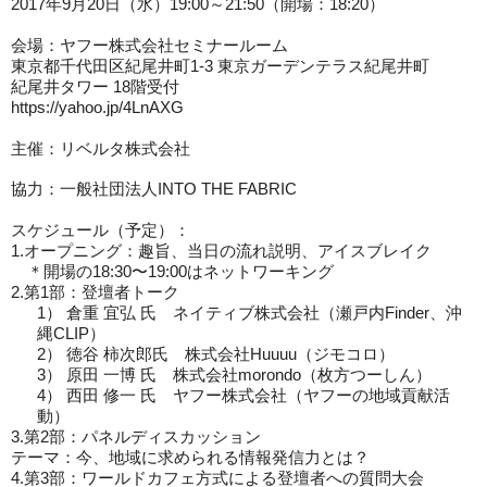
2017
年9月20日（水）19:00～21:50（開場：18:20）
会場：ヤフー株式会社セミナールーム
東京都千代田区紀尾井町1-3 東京ガーデンテラス紀尾井町
紀尾井タワー 18階受付
https://yahoo.jp/4LnAXG
主催：
リベルタ株式会社
協力：
一般社
団
法人
INTO THE FABRIC
スケジュール（予定）：
1.
オープニング：趣旨、当日の流れ説明、アイスブレイク
＊開場の18:30〜19:00はネットワーキング
2.
第1部：登壇者トーク
1）
倉重 宜弘 氏 ネイティブ株式会社（瀬戸内Finder、沖
縄CLIP）
2）
徳谷 柿次郎氏 株式会社Huuuu（ジモコロ）
3）
原田 一博 氏 株式会社morondo（枚方つーしん）
4）
西田 修一 氏 ヤフー株式会社（ヤフーの地域貢献活
動）
3.
第2部：パネルディスカッション
テーマ：今、地域に求められる情報発信力とは？
4.
第3部：ワールドカフェ方式による登壇者への質問大会