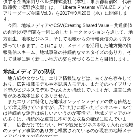
供する企画集団リベルタ株式会社（本社：東京都新宿区、代表
取締役：澤野
啓次郎）は、「Liberta Presents ViTALIZE メディ
アリーダーズ会議 Vol.3」を2017年9月20日（水）に開催しま
す。
今回、地域メディアやCSV(Creating Shared Value＝共通価値
の創造)の専門家を一同に会したトークセッションを通じて、地
方創生、地域ビジネス、そして地域からの情報発信のあり方を
探っていきます。これにより、メディアを活用した地方発の情
報発信スキーム、地域事業の持続的なマネタイズのあり方、そ
して世界に輝く新しい地方の姿を形づくることを目指します。
地域メディアの現状
地方紙やタウン誌、エリア情報誌などは、古くから存在して
おり、広告掲載モデルや本誌購入モデル、またそのハイブリッ
ド型のビジネスモデルでなんとか持続していますが、運営に余
裕がある媒体は多くありません。
またエリアに特化した地域オンラインメディアの数も依然と
して増え続けていますが、広告だけに頼ったビジネスモデルで
は持続的な運営は厳しいというのが実情で、地域メディアのそ
の多くは、持続的な運営に不可欠な収益の確保に悩んでいま
す。 広告だけではない、ECや観光ビジネスを取り入れた地域
のメディア事業のあり方も模索されているのが現在の地域メデ
ィアビジネスの姿なのです。