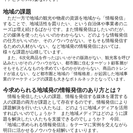
地域の課題
ただ一方で地域の観光や物産の資源を地域から「情報発信」
することで、地域活性を図りたい、という自治体や事業者のニ
ーズは増え続けるばかりです。また情報発信はしたいのだが、
どの媒体を使ったらいいのかわからない。どのような情報発信
の仕方がいいのか、そのノウハウがない。そもそも情報発信す
るための人材がいない、など地域発の情報発信においては、
様々な課題が山積しています。
また、6次化商品を作ったはいいがその販路がない、観光客を呼び
込みたいがそのノウハウがない、都市圏に住むターゲット顧客層が
そもそもどんなものを求めているのかがわからない、商品のトレン
ドが追えない、など都市圏と地域の「情報格差」が起因した地域事
業のマーケティングの課題も大きなボトルネックとなっています。
今求められる地域発の情報発信のあり方とは？
情報を発信したい人の課題、情報を発信する媒体を運営する
人の課題の両方が課題として存在するのです。情報発信により
課題解決を行いたい人たちは、どのように地域メディアを活用
すればいいのでしょうか？ また地域メディアはどのように課
題を解決したい人たちを支援できるのでしょうか？ 今回、
「地域に求められる情報発信法」をテーマに実例を交えながら
明日に活かせるノウハウを紐解いてまいります。