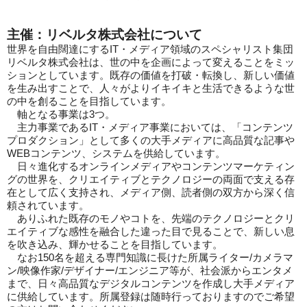
主催：リベルタ株式会社について
世界を自由闊達にするIT・メディア領域のスペシャリスト集団
リベルタ株式会社は、世の中を企画によって変えることをミッ
ションとしています。既存の価値を打破・転換し、新しい価値
を生み出すことで、人々がよりイキイキと生活できるような世
の中を創ることを目指しています。
軸となる事業は3つ。
主力事業であるIT・メディア事業においては、「コンテンツ
プロダクション」として多くの大手メディアに高品質な記事や
WEBコンテンツ、システムを供給しています。
日々進化するオンラインメディアやコンテンツマーケティン
グの世界を、クリエイティブとテクノロジーの両面で支える存
在として広く支持され、メディア側、読者側の双方から深く信
頼されています。
ありふれた既存のモノやコトを、先端のテクノロジーとクリ
エイティブな感性を融合した違った目で見ることで、新しい息
を吹き込み、輝かせることを目指しています。
なお150名を超える専門知識に長けた所属ライター/カメラマ
ン/映像作家/デザイナー/エンジニア等が、社会派からエンタメ
まで、日々高品質なデジタルコンテンツを作成し大手メディア
に供給しています。所属登録は随時行っておりますのでご希望