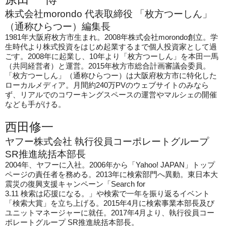
株式会社morondo 代表取締役
「
枚方つーしん」
（通称ひらつー）編集長
1981
年大阪府枚方市生まれ。2008年株式会社morondo創立。
学
生時代より株式投資をはじめ起業するまで個人投資家として過
ごす。
2008
年に起業し、10年より「枚方つーしん」を本田一馬
（共同経営者）と運営。2015年枚方市総合計画審議会委員。
「枚方つーしん」（通称ひらつー）は大阪府枚方市に特化した
ローカルメディア。月間約240万PVのウェブサイトのみなら
ず、リアルでのコワーキングスペースの運営やマルシェの開催
なども手がける。
西田修一
ヤフー株式会社 執行役員コーポレートグループ
SR推進統括本部長
2004
年、ヤフーに入社。2006年から「Yahoo! JAPAN」トップ
ページの責任者を務める。2013年に検索部門へ異動。東日本大
震災の復興支援キャンペーン「Search for
3.11 検索は応援になる。」や検索で一年を振り返るイベント
「検索大賞」を立ち上げる。2015年4月に検索事業本部長及び
ユニットマネージャーに就任。2017年4月より、執行役員コー
ポレートグループ SR推進統括本部長。