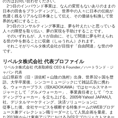
の方はお問い合わせください。
2つ目のインバウンド事業は、なんの変哲もないありのままの
日本の田舎をブランディングし、世界中の人々に日本の伝統が
色濃く残るリアルな日本像として伝え、その価値を転換して世
界的な町にすること。
3つ目のコンサルティング事業は、夢を叶えたいと思っている
人々の障壁を取り払い、夢の実現を手助けすることです。
そのいずれもが、人々が自由に、そして闊達に夢を叶えられ
る世の中を創ることに収斂（しゅうれん）されます。
それこそがリベルタ株式会社が目指す「自由闊達」な世の中
です。
リベルタ株式会社 代表プロファイル
リベルタ株式会社 代表取締役 CEO & Founder／ハートランド・ジ
ャパン 代表
山口県萩市（旧・須佐町＝山陰の漁村）出身。世界32ヶ国を歴
訪。大学卒業後、シンコーミュージックにて雑誌広告に携わ
る。ウォーカープラス（現KADOKAWA）ではセールスマネー
ジャーとして「グルメウォーカー」、事業責任者として「ウエ
ディングウォーカー」を立ち上げる。2005年Yahoo! JAPAN入
社。デジタルマーケティング、決済ソリューションに
従事した後、全社サービスを横断する特集チームのWEBプロデ
ュース兼ディレクション職リーダーとして人気企画を量産。ま
た2013年からは東南アジアにおけるJV設立プロジェクトマネー