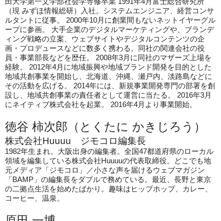
田大学第一文学部社会学専修卒業 1991年4月富士総合研究所
（現 みずほ情報総研）入社。システムエンジニア、経営コンサ
ルタントに従事。 2000年10月に創業間もないネットイヤーグル
ープに参画。 大手企業のデジタルマーケティングや、ブランデ
ィング戦略の立案、ウェブサイトやデジタルコンテンツの企
画・プロデュースなどに数多く携わる。同社の関連会社の役
員・事業部長などを歴任。 2008年3月に同社のマザーズ上場を
経験。 2012年4月に地域振興や地域ブランド開発を目的とした
地域共創事業を開始し、北海道、沖縄、瀬戸内、淡路島などに
その活動を広げる。 2014年には、新規事業開発専門の部署を創
設し、地域共創事業の責任者として運営に当たる。 2016年3月
にネイティブ株式会社を起業。 2016年4月より事業開始。
徳谷 柿次郎（とくたに かきじろう）
株式会社Huuuu ジモコロ編集長
1982
年生まれ。大阪出身の編集者。全国47都道府県のローカル
領域を編集している株式会社Huuuuの代表取締役。どこでも地
元メディア「ジモコロ」／小さな声を届けるウェブマガジン
「BAMP」の編集長をダブルで務めている。最近、長野と東京
の二拠点生活を始めたばかり。趣味はヒップホップ、カレー、
コーヒー、温泉。
原田 一博