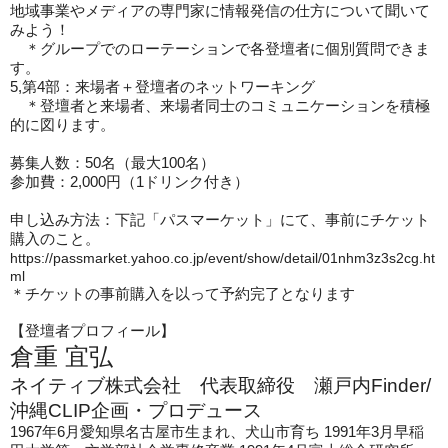
地域事業やメディアの専門家に情報発信の仕方について聞いて
みよう！
＊グループでのローテーションで各登壇者に個別質問できま
す。
5,
第4部：来場者＋登壇者のネットワーキング
＊登壇者と来場者、来場者同士のコミュニケーションを積極
的に図ります。
募集人数：50名（最大100名）
参加費：2,000円（1ドリンク付き）
申し込み方法：
下記「パスマーケット」にて、事前にチケット
購入のこと。
https://passmarket.yahoo.co.jp/event/show/detail/01nhm3z3s2cg.ht
ml
＊チケットの事前購入を以って予約完了となります
【登壇者プロフィール】
倉重 宜弘
ネイティブ株式会社 代表取締役 瀬戸内Finder/
沖縄CLIP企画・プロデュース
1967
年6月愛知県名古屋市生まれ、犬山市育ち 1991年3月早稲