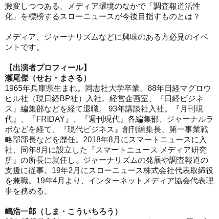
激変しつつある、メディア環境のなかで「調査報道活性
化」を標榜するスローニュースが今後目指すものとは？
メディア、ジャーナリズムなどに興味のある方必見のイベ
ントです。
【出演者プロフィール】
瀬尾傑（せお・まさる）
1965年兵庫県生まれ。同志社大学卒業。88年日経マグロウ
ヒル社（現日経BP社）入社。経営企画室、『日経ビジネ
ス』編集部などを経て退職。 93年講談社入社。『月刊現
代』、『FRIDAY』、『週刊現代』各編集部、ジャーナルラ
ボなどを経て、『現代ビジネス』創刊編集長、第一事業戦
略部部長などを歴任。2018年8月にスマートニュースに入
社、同年8月に設立した『スマートニュース メディア研究
所』の所長に就任し、ジャーナリズムの発展や調査報道の
支援に従事。19年2月にスローニュース株式会社代表取締役
を兼職。19年4月より、インターネットメディア協会代表理
事を務める。
嶋浩一郎（しま・こういちろう）