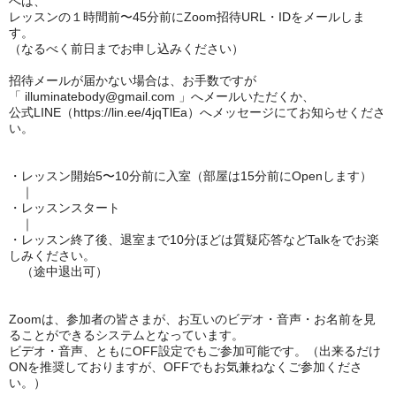
へは、
レッスンの１時間前〜45分前にZoom招待URL・IDをメールしま
す。
（なるべく前日までお申し込みください）
招待メールが届かない場合は、お手数ですが
「 illuminatebody@gmail.com 」へメールいただくか、
公式LINE（https://lin.ee/4jqTlEa）へメッセージにてお知らせくださ
い。
・レッスン開始5〜10分前に入室（部屋は15分前にOpenします）
｜
・レッスンスタート
｜
・レッスン終了後、退室まで10分ほどは質疑応答などTalkをでお楽
しみください。
（途中退出可）
Zoomは、参加者の皆さまが、お互いのビデオ・音声・お名前を見
ることができるシステムとなっています。
ビデオ・音声、ともにOFF設定でもご参加可能です。（出来るだけ
ONを推奨しておりますが、OFFでもお気兼ねなくご参加くださ
い。）