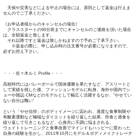
天候や災害などによる中止の場合には、原則として返金は行えま
せんのでご了承ください。
《お申込者様からのキャンセルの場合》
クラススタートの90分前までにキャンセルのご連絡を頂いた場合
は、全額返金と致します。
それ以降ですと返金は致しかねますので予めご了承下さい。
※返金の際に、申し込み時の注文番号が必要になりますので、
必ずお控え下さい。
・・・佐々木ルミ Profile・・・
高校時代にはバレーボールで国体優勝を果たすなど、アスリートと
して実績を残した後、ファッションモデルに転身。海外や国内でシ
ョーや雑誌·CMなどのモデルとして幅広く活躍するなか、”やせてい
ない自分は醜い”
という「やせ信仰」のボディイメージに囚われ、過度な食事制限や
有酸素運動など極端なダイエットを繰り返した結果、拒食と過食を
繰り返して引きこもるなど、心身共に不調に悩まされる。
ウェイトトレーニングと食事改善でマインドもハッピーに変わった
自身の経験を生かし、2011年10月にモデル＆ボディメイクトレーナ