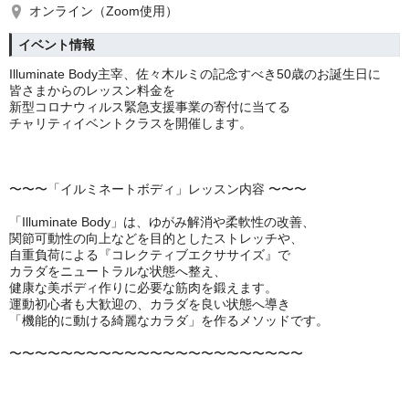
オンライン（Zoom使用）
イベント情報
Illuminate Body主宰、佐々木ルミの記念すべき50歳のお誕生日に
皆さまからのレッスン料金を
新型コロナウィルス緊急支援事業の寄付に当てる
チャリティイベントクラスを開催します。
〜〜〜「イルミネートボディ」レッスン内容 〜〜〜
「Illuminate Body」は、ゆがみ解消や柔軟性の改善、
関節可動性の向上などを目的としたストレッチや、
自重負荷による『コレクティブエクササイズ』で
カラダをニュートラルな状態へ整え、
健康な美ボディ作りに必要な筋肉を鍛えます。
運動初心者も大歓迎の、カラダを良い状態へ導き
「機能的に動ける綺麗なカラダ」を作るメソッドです。
〜〜〜〜〜〜〜〜〜〜〜〜〜〜〜〜〜〜〜〜〜〜〜